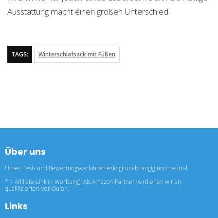
Ausstattung macht einen großen Unterschied.
TAGS:
Winterschlafsack mit Füßen
Über uns
Unser Test- und Bewertungsverfahren erfolgt unabhängig und neutral.
* = Affiliate-Link (= Werbung). Als Amazon-Partner verdienen wir an
qualifizierten Verkäufen.
Links