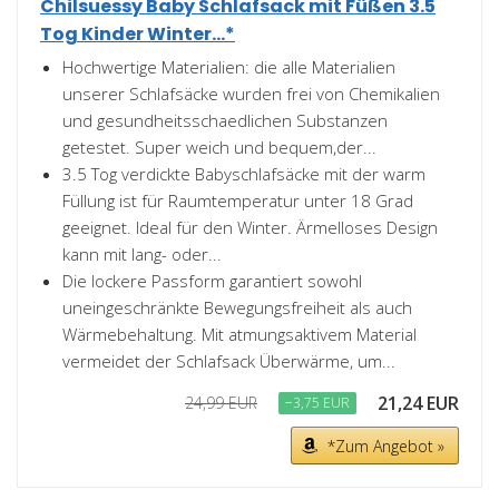
Chilsuessy Baby Schlafsack mit Füßen 3.5
Tog Kinder Winter...*
Hochwertige Materialien: die alle Materialien
unserer Schlafsäcke wurden frei von Chemikalien
und gesundheitsschaedlichen Substanzen
getestet. Super weich und bequem,der...
3.5 Tog verdickte Babyschlafsäcke mit der warm
Füllung ist für Raumtemperatur unter 18 Grad
geeignet. Ideal für den Winter. Ärmelloses Design
kann mit lang- oder...
Die lockere Passform garantiert sowohl
uneingeschränkte Bewegungsfreiheit als auch
Wärmebehaltung. Mit atmungsaktivem Material
vermeidet der Schlafsack Überwärme, um...
21,24 EUR
24,99 EUR
−3,75 EUR
*Zum Angebot »