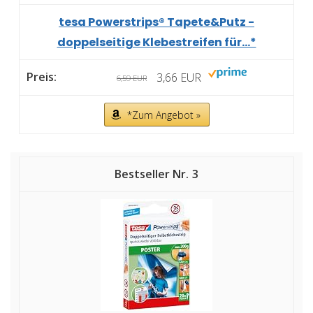
tesa Powerstrips® Tapete&Putz -
doppelseitige Klebestreifen für...*
3,66 EUR
6,59 EUR
*Zum Angebot »
3