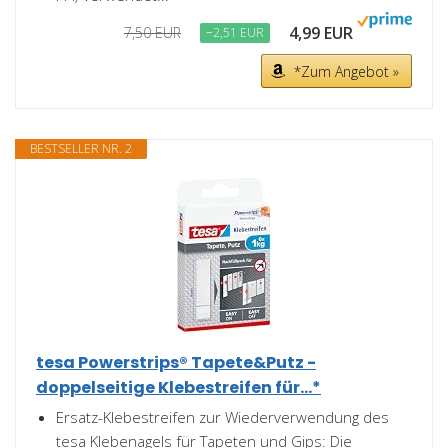
4,99 EUR
7,50 EUR
−2,51 EUR
*Zum Angebot »
BESTSELLER NR. 2
tesa Powerstrips® Tapete&Putz -
doppelseitige Klebestreifen für...*
Ersatz-Klebestreifen zur Wiederverwendung des
tesa Klebenagels für Tapeten und Gips: Die