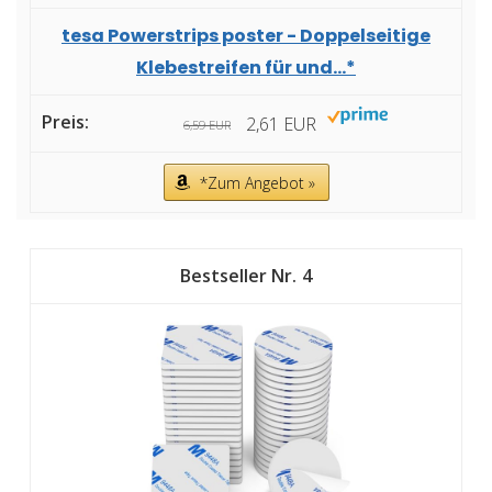
tesa Powerstrips poster - Doppelseitige
Klebestreifen für und...*
2,61 EUR
6,59 EUR
*Zum Angebot »
4