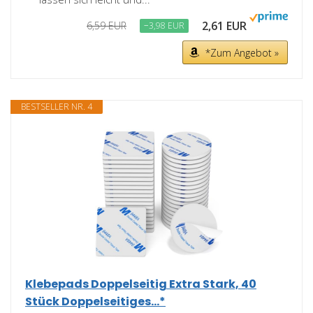
2,61 EUR
6,59 EUR
−3,98 EUR
*Zum Angebot »
BESTSELLER NR. 4
Klebepads Doppelseitig Extra Stark, 40
Stück Doppelseitiges...*