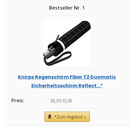
1
Knirps Regenschirm Fiber T2 Duomatic
Sicherheitsschirm Reflect...*
36,99 EUR
*Zum Angebot »