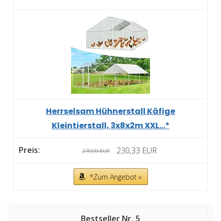
Herrselsam Hühnerstall Käfige
Kleintierstall, 3x8x2m XXL...*
230,33 EUR
270,99 EUR
*Zum Angebot »
5