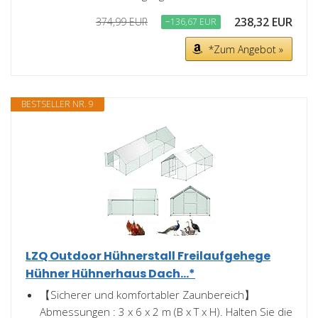
238,32 EUR
374,99 EUR
−136,67 EUR
*Zum Angebot »
BESTSELLER NR. 9
LZQ Outdoor Hühnerstall Freilaufgehege
Hühner Hühnerhaus Dach...*
【Sicherer und komfortabler Zaunbereich】
Abmessungen : 3 x 6 x 2 m (B x T x H). Halten Sie die