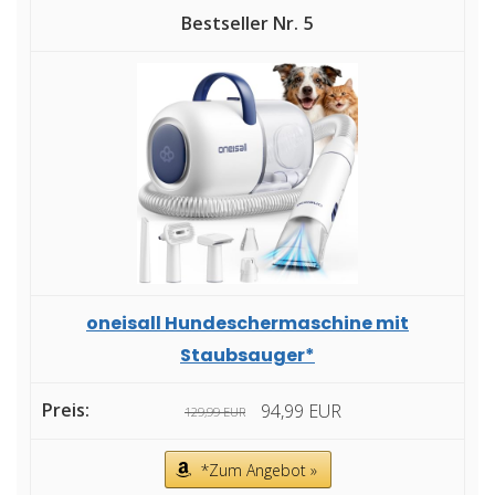
5
oneisall Hundeschermaschine mit
Staubsauger*
94,99 EUR
129,99 EUR
*Zum Angebot »