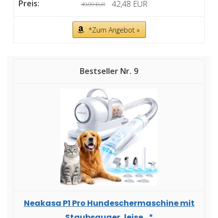
42,48 EUR
49,99 EUR
*Zum Angebot »
9
Neakasa P1 Pro Hundeschermaschine mit
Staubsauger, leise...*