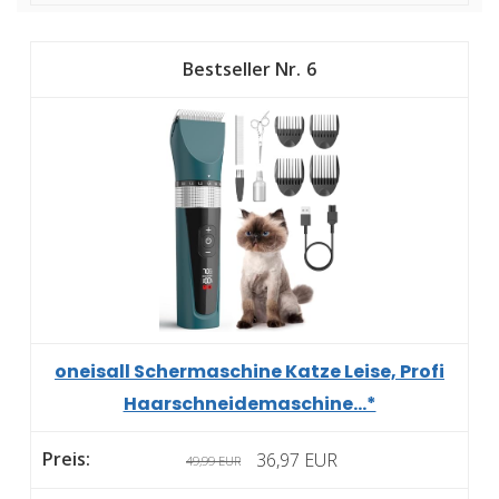
6
oneisall Schermaschine Katze Leise, Profi
Haarschneidemaschine...*
36,97 EUR
49,99 EUR