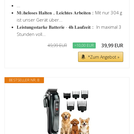
...
𝐌ü𝐡𝐞𝐥𝐨𝐬𝐞𝐬 𝐇𝐚𝐥𝐭𝐞𝐧，𝐋𝐞𝐢𝐜𝐡𝐭𝐞𝐬 𝐀𝐫𝐛𝐞𝐢𝐭𝐞𝐧：Mit nur 304 g
ist unser Gerät über...
𝐋𝐞𝐢𝐬𝐭𝐮𝐧𝐠𝐬𝐬𝐭𝐚𝐫𝐤𝐞 𝐁𝐚𝐭𝐭𝐞𝐫𝐢𝐞 - 𝟒𝐡 𝐋𝐚𝐮𝐟𝐳𝐞𝐢𝐭： In maximal 3
Stunden voll...
39,99 EUR
49,99 EUR
−10,00 EUR
*Zum Angebot »
BESTSELLER NR. 8