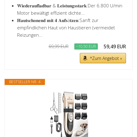
𝐖𝐢𝐞𝐝𝐞𝐫𝐚𝐮𝐟𝐥𝐚𝐝𝐛𝐚𝐫 & 𝐋𝐞𝐢𝐬𝐭𝐮𝐧𝐠𝐬𝐬𝐭𝐚𝐫𝐤:Der 6.800 U/min
Motor bewältigt effizient dichte...
𝐇𝐚𝐮𝐭𝐬𝐜𝐡𝐨𝐧𝐞𝐧𝐝 𝐦𝐢𝐭 𝟒 𝐀𝐮𝐟𝐬ä𝐭𝐳𝐞𝐧:Sanft zur
empfindlichen Haut von Haustieren (vermeidet
Reizungen...
59,49 EUR
69,99 EUR
−10,50 EUR
*Zum Angebot »
BESTSELLER NR. 4