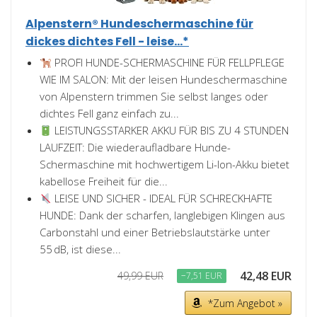
Alpenstern® Hundeschermaschine für
dickes dichtes Fell - leise...*
PROFI HUNDE-SCHERMASCHINE FÜR FELLPFLEGE
WIE IM SALON: Mit der leisen Hundeschermaschine
von Alpenstern trimmen Sie selbst langes oder
dichtes Fell ganz einfach zu...
LEISTUNGSSTARKER AKKU FÜR BIS ZU 4 STUNDEN
LAUFZEIT: Die wiederaufladbare Hunde-
Schermaschine mit hochwertigem Li-Ion-Akku bietet
kabellose Freiheit für die...
LEISE UND SICHER - IDEAL FÜR SCHRECKHAFTE
HUNDE: Dank der scharfen, langlebigen Klingen aus
Carbonstahl und einer Betriebslautstärke unter
55 dB, ist diese...
42,48 EUR
49,99 EUR
−7,51 EUR
*Zum Angebot »