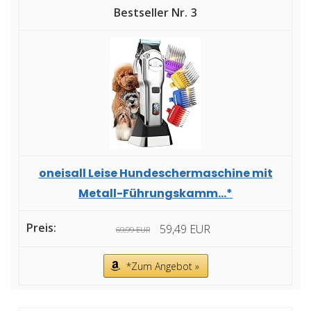
3
oneisall Leise Hundeschermaschine mit
Metall-Führungskamm...*
59,49 EUR
69,99 EUR
*Zum Angebot »