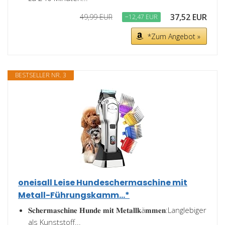
37,52 EUR
49,99 EUR
−12,47 EUR
*Zum Angebot »
BESTSELLER NR. 3
oneisall Leise Hundeschermaschine mit
Metall-Führungskamm...*
𝐒𝐜𝐡𝐞𝐫𝐦𝐚𝐬𝐜𝐡𝐢𝐧𝐞 𝐇𝐮𝐧𝐝𝐞 𝐦𝐢𝐭 𝐌𝐞𝐭𝐚𝐥𝐥𝐤ä𝐦𝐦𝐞𝐧:Langlebiger
als Kunststoff...