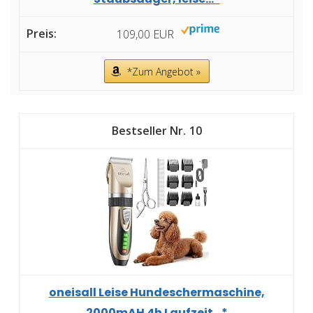
109,00 EUR
*Zum Angebot »
10
oneisall Leise Hundeschermaschine,
2000mAH 4h Laufzeit...*