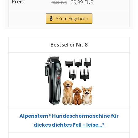
39,99 EUR
49,99 EUR
*Zum Angebot »
8
Alpenstern® Hundeschermaschine für
dickes dichtes Fell - leise...*