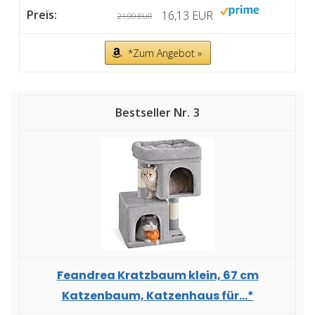
16,13 EUR
21,99 EUR
*Zum Angebot »
3
Feandrea Kratzbaum klein, 67 cm
Katzenbaum, Katzenhaus für...*