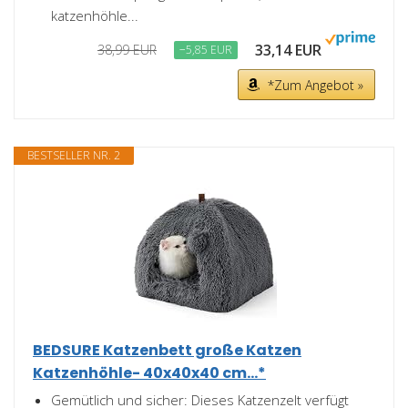
katzenhöhle...
33,14 EUR
38,99 EUR
−5,85 EUR
*Zum Angebot »
BESTSELLER NR. 2
BEDSURE Katzenbett große Katzen
Katzenhöhle- 40x40x40 cm...*
Gemütlich und sicher: Dieses Katzenzelt verfügt