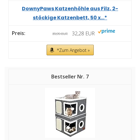
DownyPaws Katzenhöhle aus Filz, 2-
stöckige Katzenbett, 50 x...*
32,28 EUR
39,99 EUR
*Zum Angebot »
7