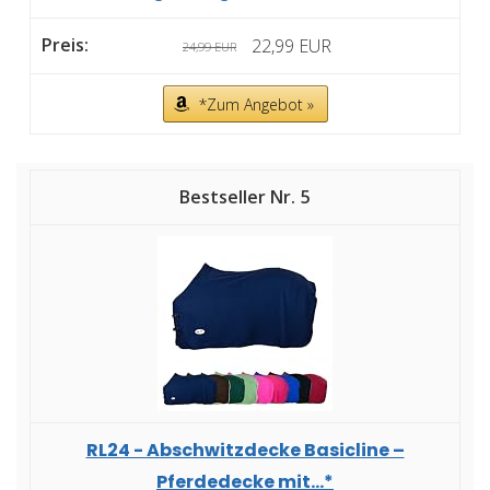
22,99 EUR
24,99 EUR
*Zum Angebot »
5
RL24 - Abschwitzdecke Basicline –
Pferdedecke mit...*