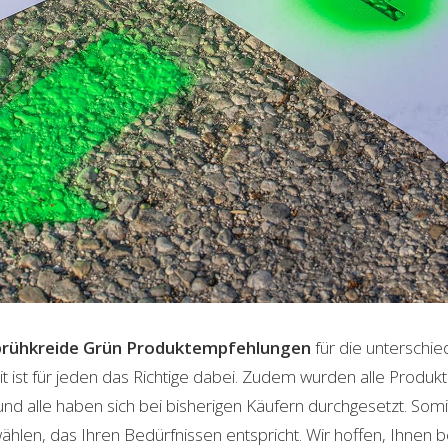
rühkreide Grün
Produktempfehlungen
für die unterschie
t ist für jeden das Richtige dabei. Zudem wurden alle Produ
und alle haben sich bei bisherigen Käufern durchgesetzt. Som
len, das Ihren Bedürfnissen entspricht. Wir hoffen, Ihnen 