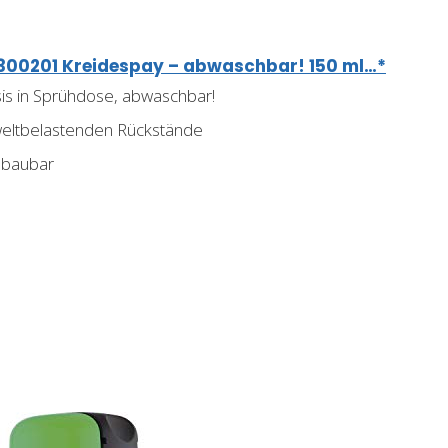
 3300201 Kreidespay – abwaschbar! 150 ml…*
is in Sprühdose, abwaschbar!
weltbelastenden Rückstände
bbaubar