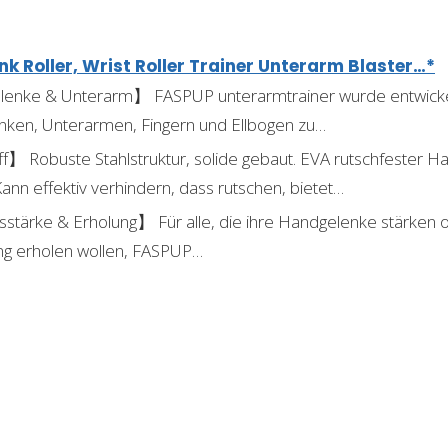
 Roller, Wrist Roller Trainer Unterarm Blaster…*
enke & Unterarm】 FASPUP unterarmtrainer wurde entwickelt,
enken, Unterarmen, Fingern und Ellbogen zu…
】 Robuste Stahlstruktur, solide gebaut. EVA rutschfester Han
nn effektiv verhindern, dass rutschen, bietet…
tärke & Erholung】 Für alle, die ihre Handgelenke stärken o
ng erholen wollen, FASPUP…