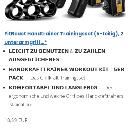
FitBeast Handtrainer Trainingsset (5-teilig), 2
Unterarmgriff…*
𝗟𝗘𝗜𝗖𝗛𝗧 𝗭𝗨 𝗕𝗘𝗡𝗨𝗧𝗭𝗘𝗡 & 𝗭𝗨 𝗭𝗔̈𝗛𝗟𝗘𝗡,
𝗔𝗨𝗦𝗚𝗘𝗚𝗟𝗜𝗖𝗛𝗘𝗡𝗘𝗦…
𝗛𝗔𝗡𝗗𝗞𝗥𝗔𝗙𝗧𝗧𝗥𝗔𝗜𝗡𝗘𝗥 𝗪𝗢𝗥𝗞𝗢𝗨𝗧 𝗞𝗜𝗧 – 𝟱𝗘𝗥
𝗣𝗔𝗖𝗞 — Das Griffkraft-Trainingsset…
𝗞𝗢𝗠𝗙𝗢𝗥𝗧𝗔𝗕𝗘𝗟 𝗨𝗡𝗗 𝗟𝗔𝗡𝗚𝗟𝗘𝗕𝗜𝗚 — Der
ergonomische und weiche Griff des Handkrafttrainers
ist nicht nur…
18,99 EUR