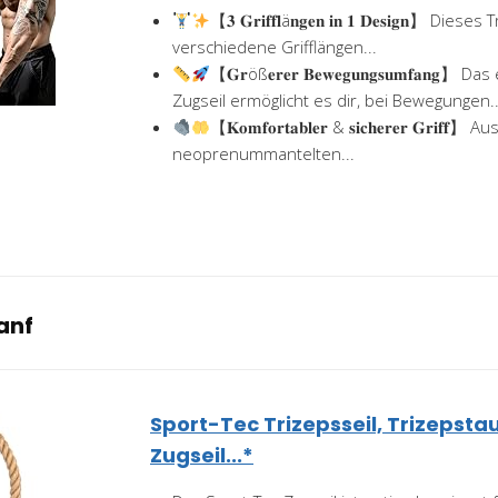
【𝟑 𝐆𝐫𝐢𝐟𝐟𝐥ä𝐧𝐠𝐞𝐧 𝐢𝐧 𝟏 𝐃𝐞𝐬𝐢𝐠𝐧】 Di
verschiedene Grifflängen...
【𝐆𝐫öß𝐞𝐫𝐞𝐫 𝐁𝐞𝐰𝐞𝐠𝐮𝐧𝐠𝐬𝐮𝐦𝐟𝐚𝐧𝐠】
Zugseil ermöglicht es dir, bei Bewegungen..
【𝐊𝐨𝐦𝐟𝐨𝐫𝐭𝐚𝐛𝐥𝐞𝐫 & 𝐬𝐢𝐜𝐡𝐞𝐫𝐞𝐫 𝐆𝐫𝐢
neoprenummantelten...
anf
Sport-Tec Trizepsseil, Trizepstau,
Zugseil...*