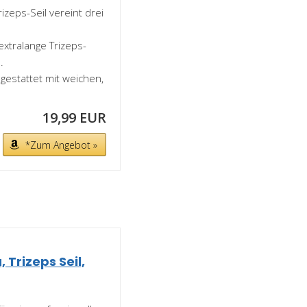
eses Trizeps-Seil vereint drei
 Das extralange Trizeps-
.
𝐟𝐟】 Ausgestattet mit weichen,
19,99 EUR
*Zum Angebot »
 Trizeps Seil,