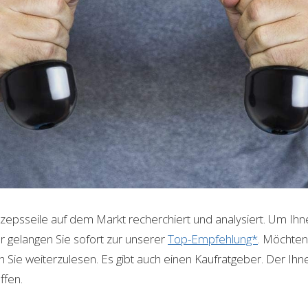
izepsseile auf dem Markt recherchiert und analysiert. Um Ihn
r gelangen Sie sofort zur unserer
Top-Empfehlung*
. Möchten
 Sie weiterzulesen. Es gibt auch einen Kaufratgeber. Der Ihnen
ffen.