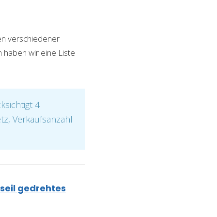
nen verschiedener
h haben wir eine Liste
sichtigt 4
etz, Verkaufsanzahl
seil gedrehtes