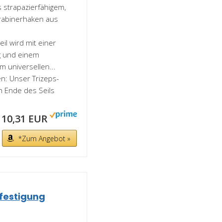
s strapazierfähigem,
rabinerhaken aus
l wird mit einer
g und einem
m universellen...
n: Unser Trizeps-
m Ende des Seils
10,31 EUR
*Zum Angebot »
festigung