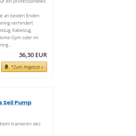
für ein professionelles
at an beiden Enden
ining verhindert
ilzug, Kabelzug,
n Home-Gym oder im
ing...
36,30 EUR
*Zum Angebot »
s Seil Pump
eim trainieren des