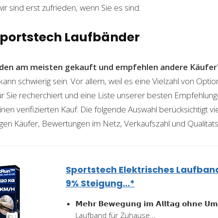
wir sind erst zufrieden, wenn Sie es sind.
 Sportstech Laufbänder
den am meisten gekauft und empfehlen andere Käufer
ann schwierig sein. Vor allem, weil es eine Vielzahl von Opt
für Sie recherchiert und eine Liste unserer besten Empfehlu
nen verifizierten Kauf. Die folgende Auswahl berücksichtigt vier
gen Käufer, Bewertungen im Netz, Verkaufszahl und Qualitäts
Sportstech Elektrisches Laufban
9% Steigung...*
𝗠𝗲𝗵𝗿 𝗕𝗲𝘄𝗲𝗴𝘂𝗻𝗴 𝗶𝗺 𝗔𝗹𝗹𝘁𝗮𝗴 𝗼𝗵𝗻𝗲 𝗨𝗺
Laufband für Zuhause...