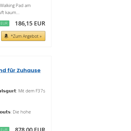
 Walking Pad am
ft kaum...
186,15 EUR
 EUR
*Zum Angebot »
nd für Zuhause
 𝗣𝘂𝗹𝘀𝗴𝘂𝗿𝘁: Mit dem F37s
𝗿𝗸𝗼𝘂𝘁𝘀: Die hohe
878,00 EUR
 EUR