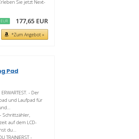
𝗰𝗲: Erleben Sie jetzt Next-
177,65 EUR
 EUR
*Zum Angebot »
ing Pad
 ERWARTEST. - Der
ngpad und Laufpad für
nd...
Schrittzähler,
zeit auf dem LCD-
st du...
DU TRAINIERST -