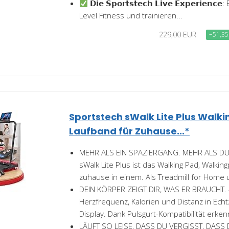
𝗗𝗶𝗲 𝗦𝗽𝗼𝗿𝘁𝘀𝘁𝗲𝗰𝗵 𝗟𝗶𝘃𝗲 𝗘𝘅𝗽𝗲𝗿𝗶𝗲𝗻
Level Fitness und trainieren...
229,00 EUR
−51,35
Sportstech sWalk Lite Plus Walk
Laufband für Zuhause...*
MEHR ALS EIN SPAZIERGANG. MEHR ALS DU
sWalk Lite Plus ist das Walking Pad, Walki
zuhause in einem. Als Treadmill for Home u
DEIN KÖRPER ZEIGT DIR, WAS ER BRAUCHT. - 
Herzfrequenz, Kalorien und Distanz in Echt
Display. Dank Pulsgurt-Kompatibilität erkenn
LÄUFT SO LEISE, DASS DU VERGISST, DASS 