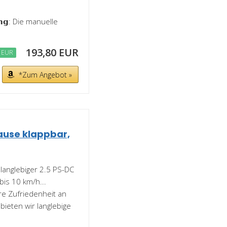
𝗶𝗴𝘂𝗻𝗴: Die manuelle
193,80 EUR
 EUR
*Zum Angebot »
ause klappbar,
und langlebiger 2.5 PS-DC
bis 10 km/h...
Ihre Zufriedenheit an
bieten wir langlebige