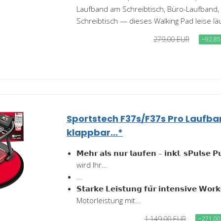
Laufband am Schreibtisch, Büro-Laufband,
Schreibtisch — dieses Walking Pad leise läu
279,00 EUR
−92,85
Sportstech F37s/F37s Pro Laufba
klappbar...*
𝗠𝗲𝗵𝗿 𝗮𝗹𝘀 𝗻𝘂𝗿 𝗹𝗮𝘂𝗳𝗲𝗻 – 𝗶𝗻𝗸𝗹. 𝘀𝗣𝘂𝗹𝘀
wird Ihr...
...
𝗦𝘁𝗮𝗿𝗸𝗲 𝗟𝗲𝗶𝘀𝘁𝘂𝗻𝗴 𝗳𝘂̈𝗿 𝗶𝗻𝘁𝗲𝗻𝘀𝗶𝘃𝗲 𝗪
Motorleistung mit...
1.149,00 EUR
−271,00