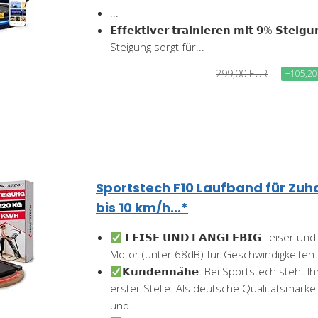
...
𝗘𝗳𝗳𝗲𝗸𝘁𝗶𝘃𝗲𝗿 𝘁𝗿𝗮𝗶𝗻𝗶𝗲𝗿𝗲𝗻 𝗺𝗶𝘁 𝟵% 𝗦𝘁𝗲
Steigung sorgt für...
299,00 EUR
−105,20
Sportstech F10 Laufband für Zuh
bis 10 km/h...*
𝗟𝗘𝗜𝗦𝗘 𝗨𝗡𝗗 𝗟𝗔𝗡𝗚𝗟𝗘𝗕𝗜𝗚: leiser 
Motor (unter 68dB) für Geschwindigkeiten 
𝗞𝘂𝗻𝗱𝗲𝗻𝗻𝗮̈𝗵𝗲: Bei Sportstech steht 
erster Stelle. Als deutsche Qualitätsmarke 
und...