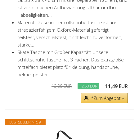
ca. 38 x 28 x 40 cm mit drei separaten Fächern, und
ist zur einfachen Aufbewahrung faltbar um Ihre
Habseligkeiten...
Material: Diese inliner rollschuhe tasche ist aus
strapazierfähigem Oxford-Material gefertigt,
reißfest, verschleißfest, nicht leicht zu verformen,
starke...
Skate Tasche mit Großer Kapazität: Unsere
schlittschuhe tasche hat 3 Fächer. Das extragroße
mittelfach bietet platz für kleidung, handschuhe,
helme, polster...
11,49 EUR
13,99 EUR
−2,50 EUR
*Zum Angebot »
BESTSELLER NR. 9