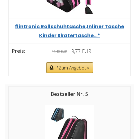
flintronic Rollschuhtasche,Inliner Tasche
Kinder Skatertasche...*
9,77 EUR
11,49 EUR
*Zum Angebot »
5