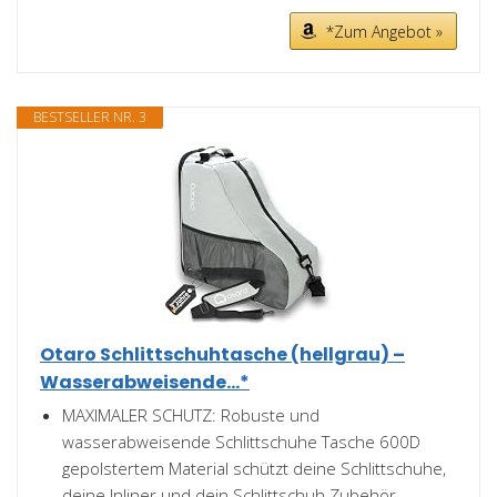
*Zum Angebot »
BESTSELLER NR. 3
Otaro Schlittschuhtasche (hellgrau) –
Wasserabweisende...*
MAXIMALER SCHUTZ: Robuste und
wasserabweisende Schlittschuhe Tasche 600D
gepolstertem Material schützt deine Schlittschuhe,
deine Inliner und dein Schlittschuh Zubehör...