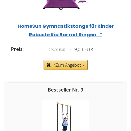
HomeSun Gymnastikstange für Kinder
Robuste Kip Bar mit Ringen...*
219,00 EUR
229,00 EUR
*Zum Angebot »
9