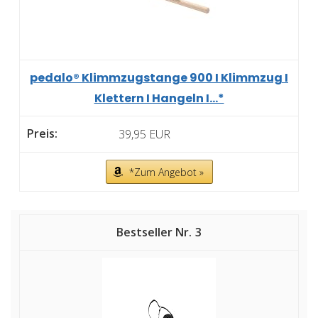
pedalo® Klimmzugstange 900 I Klimmzug I
Klettern I Hangeln I...*
39,95 EUR
*Zum Angebot »
3