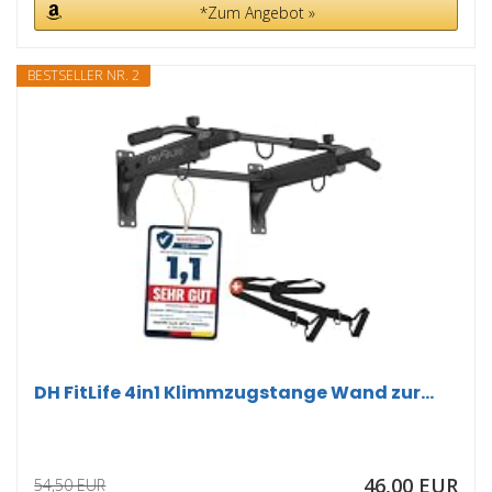
*Zum Angebot »
BESTSELLER NR. 2
DH FitLife 4in1 Klimmzugstange Wand zur...
46,00 EUR
54,50 EUR