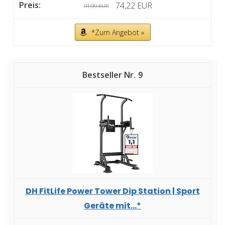
74,22 EUR
91,99 EUR
*Zum Angebot »
9
DH FitLife Power Tower Dip Station | Sport
Geräte mit...*