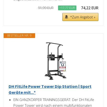
74,22 EUR
91,99 EUR
−17,77 EUR
*Zum Angebot »
BESTSELLER NR. 9
DH FitLife Power Tower Dip Station | Sport
Geräte mit...*
EIN GANZKÖRPER TRAININGSGERÄT: Der DH FitLife
Power Tower wird nach einem multifunktionalen