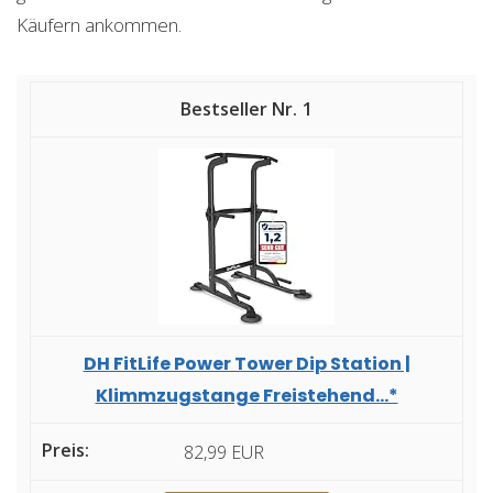
Käufern ankommen.
1
DH FitLife Power Tower Dip Station |
Klimmzugstange Freistehend...*
82,99 EUR