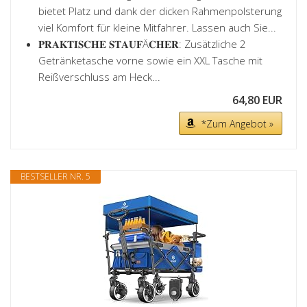
bietet Platz und dank der dicken Rahmenpolsterung
viel Komfort für kleine Mitfahrer. Lassen auch Sie...
𝐏𝐑𝐀𝐊𝐓𝐈𝐒𝐂𝐇𝐄 𝐒𝐓𝐀𝐔𝐅Ä𝐂𝐇𝐄𝐑: Zusätzliche 2
Getränketasche vorne sowie ein XXL Tasche mit
Reißverschluss am Heck...
64,80 EUR
*Zum Angebot »
BESTSELLER NR. 5