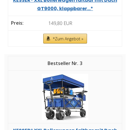
KESSER® XXL Bollerwagen faltbar mit Dach
GT9000, klappbarer...*
149,80 EUR
*Zum Angebot »
3