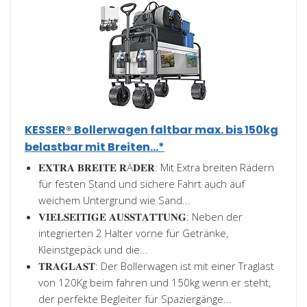
KESSER® Bollerwagen faltbar max. bis 150kg
belastbar mit Breiten...*
𝐄𝐗𝐓𝐑𝐀 𝐁𝐑𝐄𝐈𝐓𝐄 𝐑Ä𝐃𝐄𝐑: Mit Extra breiten Rädern
für festen Stand und sichere Fahrt auch auf
weichem Untergrund wie Sand...
𝐕𝐈𝐄𝐋𝐒𝐄𝐈𝐓𝐈𝐆𝐄 𝐀𝐔𝐒𝐒𝐓𝐀𝐓𝐓𝐔𝐍𝐆: Neben der
integrierten 2 Halter vorne für Getränke,
Kleinstgepäck und die...
𝐓𝐑𝐀𝐆𝐋𝐀𝐒𝐓: Der Bollerwagen ist mit einer Traglast
von 120Kg beim fahren und 150kg wenn er steht,
der perfekte Begleiter für Spaziergänge...