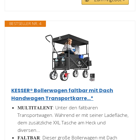
BESTSELLER NR. 4
KESSER® Bollerwagen faltbar mit Dach
Handwagen Transportkarre...*
𝐌𝐔𝐋𝐓𝐈𝐓𝐀𝐋𝐄𝐍𝐓: Unter den faltbaren
Transportwagen. Während er mit seiner Ladefläche,
dem zusätzliche XXL Tasche am Heck und
diversen...
𝐅𝐀𝐋𝐓𝐁𝐀𝐑: Dieser große Bollerwagen mit Dach