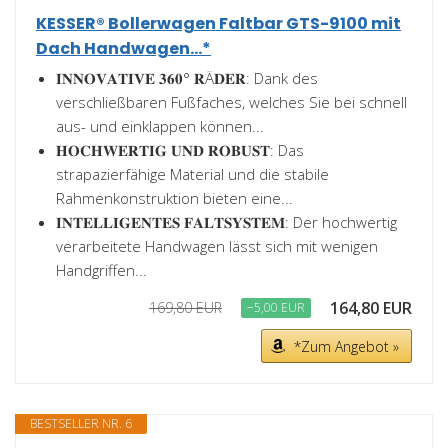
KESSER® Bollerwagen Faltbar GTS-9100 mit
Dach Handwagen...*
𝐈𝐍𝐍𝐎𝐕𝐀𝐓𝐈𝐕𝐄 𝟑𝟔𝟎° 𝐑Ä𝐃𝐄𝐑: Dank des
verschließbaren Fußfaches, welches Sie bei schnell
aus- und einklappen können...
𝐇𝐎𝐂𝐇𝐖𝐄𝐑𝐓𝐈𝐆 𝐔𝐍𝐃 𝐑𝐎𝐁𝐔𝐒𝐓: Das
strapazierfähige Material und die stabile
Rahmenkonstruktion bieten eine...
𝐈𝐍𝐓𝐄𝐋𝐋𝐈𝐆𝐄𝐍𝐓𝐄𝐒 𝐅𝐀𝐋𝐓𝐒𝐘𝐒𝐓𝐄𝐌: Der hochwertig
verarbeitete Handwagen lässt sich mit wenigen
Handgriffen...
164,80 EUR
169,80 EUR
−5,00 EUR
*Zum Angebot »
BESTSELLER NR. 6