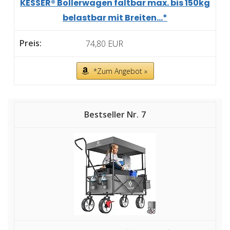
KESSER® Bollerwagen faltbar max. bis 150kg
belastbar mit Breiten...*
74,80 EUR
*Zum Angebot »
7