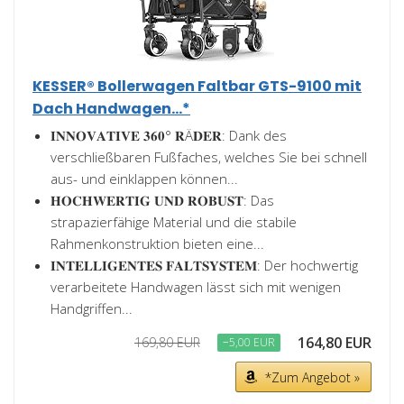
KESSER® Bollerwagen Faltbar GTS-9100 mit
Dach Handwagen...*
𝐈𝐍𝐍𝐎𝐕𝐀𝐓𝐈𝐕𝐄 𝟑𝟔𝟎° 𝐑Ä𝐃𝐄𝐑: Dank des
verschließbaren Fußfaches, welches Sie bei schnell
aus- und einklappen können...
𝐇𝐎𝐂𝐇𝐖𝐄𝐑𝐓𝐈𝐆 𝐔𝐍𝐃 𝐑𝐎𝐁𝐔𝐒𝐓: Das
strapazierfähige Material und die stabile
Rahmenkonstruktion bieten eine...
𝐈𝐍𝐓𝐄𝐋𝐋𝐈𝐆𝐄𝐍𝐓𝐄𝐒 𝐅𝐀𝐋𝐓𝐒𝐘𝐒𝐓𝐄𝐌: Der hochwertig
verarbeitete Handwagen lässt sich mit wenigen
Handgriffen...
164,80 EUR
169,80 EUR
−5,00 EUR
*Zum Angebot »