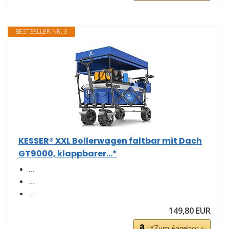
BESTSELLER NR. 3
KESSER® XXL Bollerwagen faltbar mit Dach
GT9000, klappbarer...*
...
...
...
149,80 EUR
*Zum Angebot »