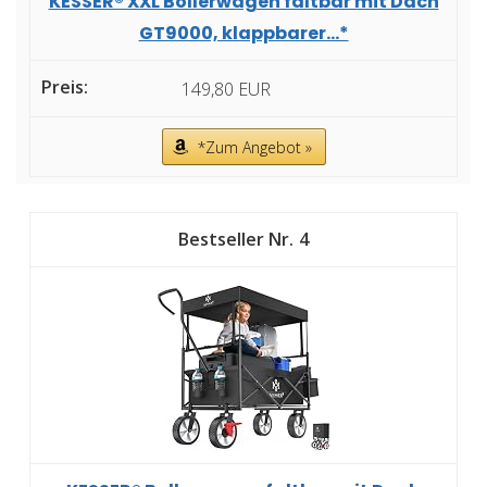
KESSER® XXL Bollerwagen faltbar mit Dach
GT9000, klappbarer...*
149,80 EUR
*Zum Angebot »
4