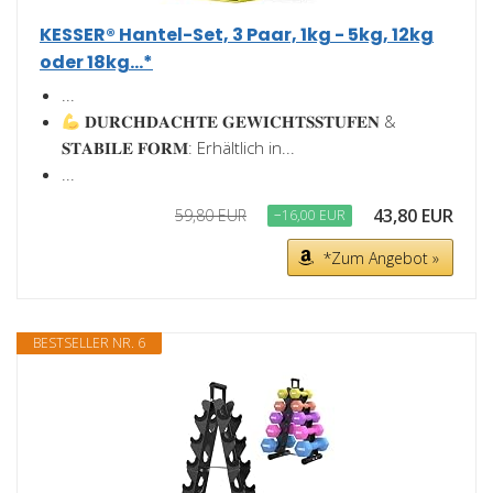
KESSER® Hantel-Set, 3 Paar, 1kg - 5kg, 12kg
oder 18kg...*
...
𝐃𝐔𝐑𝐂𝐇𝐃𝐀𝐂𝐇𝐓𝐄 𝐆𝐄𝐖𝐈𝐂𝐇𝐓𝐒𝐒𝐓𝐔𝐅𝐄𝐍 &
𝐒𝐓𝐀𝐁𝐈𝐋𝐄 𝐅𝐎𝐑𝐌: Erhältlich in...
...
43,80 EUR
59,80 EUR
−16,00 EUR
*Zum Angebot »
BESTSELLER NR. 6