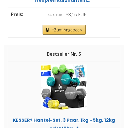
Neopren Kurzhanteln...*
38,16 EUR
44,90 EUR
*Zum Angebot »
5
KESSER® Hantel-Set, 3 Paar, 1kg - 5kg, 12kg