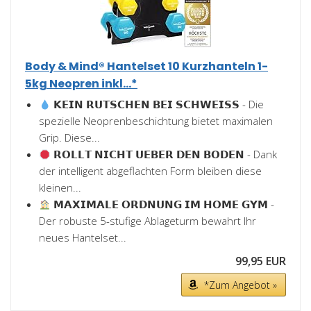
Body & Mind® Hantelset 10 Kurzhanteln 1-
5kg Neopren inkl...*
𝗞𝗘𝗜𝗡 𝗥𝗨𝗧𝗦𝗖𝗛𝗘𝗡 𝗕𝗘𝗜 𝗦𝗖𝗛𝗪𝗘𝗜𝗦𝗦 - Die
spezielle Neoprenbeschichtung bietet maximalen
Grip. Diese...
𝗥𝗢𝗟𝗟𝗧 𝗡𝗜𝗖𝗛𝗧 𝗨𝗘𝗕𝗘𝗥 𝗗𝗘𝗡 𝗕𝗢𝗗𝗘𝗡 - Dank
der intelligent abgeflachten Form bleiben diese
kleinen...
𝗠𝗔𝗫𝗜𝗠𝗔𝗟𝗘 𝗢𝗥𝗗𝗡𝗨𝗡𝗚 𝗜𝗠 𝗛𝗢𝗠𝗘 𝗚𝗬𝗠 -
Der robuste 5-stufige Ablageturm bewahrt Ihr
neues Hantelset...
99,95 EUR
*Zum Angebot »