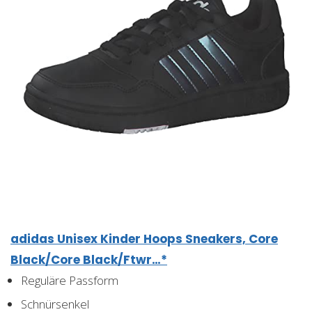
adidas Unisex Kinder Hoops Sneakers, Core
Black/Core Black/Ftwr…*
Reguläre Passform
Schnürsenkel