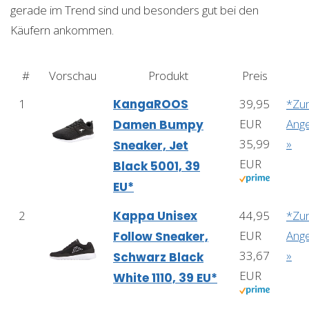
gerade im Trend sind und besonders gut bei den
Käufern ankommen.
#
Vorschau
Produkt
Preis
1
KangaROOS
39,95
*Zu
EUR
Ang
Damen Bumpy
35,99
»
Sneaker, Jet
EUR
Black 5001, 39
EU*
2
Kappa Unisex
44,95
*Zu
EUR
Ang
Follow Sneaker,
33,67
»
Schwarz Black
EUR
White 1110, 39 EU*