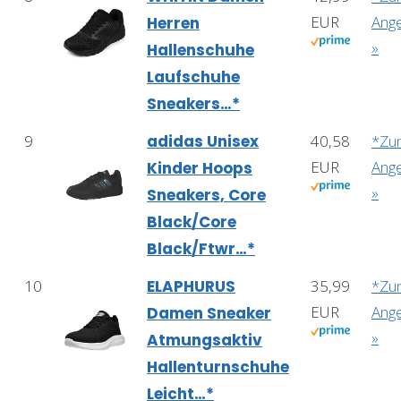
EUR
Ang
Herren
»
Hallenschuhe
Laufschuhe
Sneakers…*
9
adidas Unisex
40,58
*Zu
EUR
Ang
Kinder Hoops
»
Sneakers, Core
Black/Core
Black/Ftwr…*
10
ELAPHURUS
35,99
*Zu
EUR
Ang
Damen Sneaker
»
Atmungsaktiv
Hallenturnschuhe
Leicht…*