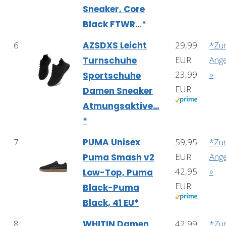
Sneaker, Core
Black FTWR…*
6
AZSDXS Leicht
29,99
*Zu
EUR
Ang
Turnschuhe
23,99
»
Sportschuhe
EUR
Damen Sneaker
Atmungsaktive…
*
7
PUMA Unisex
59,95
*Zu
EUR
Ang
Puma Smash v2
42,95
»
Low-Top, Puma
EUR
Black-Puma
Black, 41 EU*
8
WHITIN Damen
42,99
*Zu