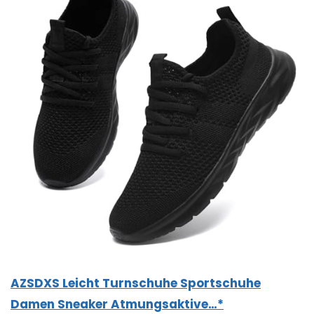
AZSDXS Leicht Turnschuhe Sportschuhe
Damen Sneaker Atmungsaktive…*