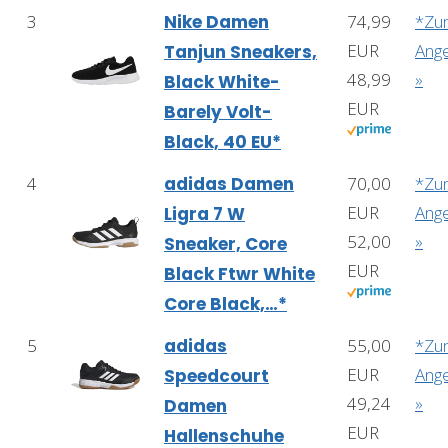
3
Nike Damen
74,99
*Zu
EUR
Ang
Tanjun Sneakers,
48,99
»
Black White-
EUR
Barely Volt-
Black, 40 EU*
4
adidas Damen
70,00
*Zu
EUR
Ang
Ligra 7 W
52,00
»
Sneaker, Core
EUR
Black Ftwr White
Core Black,…*
5
adidas
55,00
*Zu
EUR
Ang
Speedcourt
49,24
»
Damen
EUR
Hallenschuhe