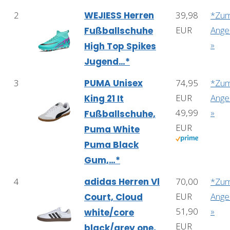
2
WEJIESS Herren
39,98
*Zu
EUR
Ange
Fußballschuhe
»
High Top Spikes
Jugend…*
3
PUMA Unisex
74,95
*Zu
EUR
Ange
King 21 It
49,99
»
Fußballschuhe,
EUR
Puma White
Puma Black
Gum,…*
4
adidas Herren Vl
70,00
*Zu
EUR
Ange
Court, Cloud
51,90
»
white/core
EUR
black/grey one,