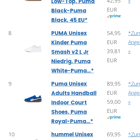
42,95
»
Low-Top, Puma
EUR
Black-Puma
Black, 45 EU*
8
PUMA Unisex
54,95
*Zu
EUR
Ange
Kinder Puma
39,81
»
Smash v2 L Jr
EUR
Niedrig, Puma
White-Puma…*
9
Puma Unisex
89,95
*Zu
EUR
Ange
Adults Handball
59,00
»
Indoor Court
EUR
Shoes, Puma
Royal-Puma…*
10
hummel Unisex
69,95
*Zu