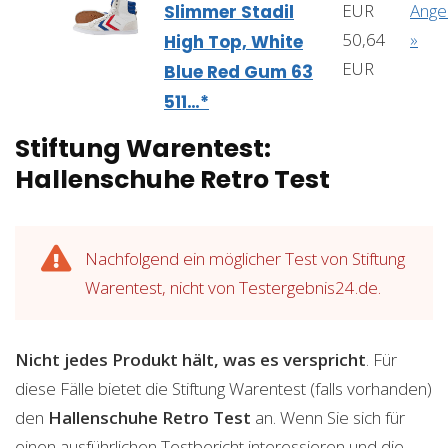
EUR
Ange
Slimmer Stadil
50,64
»
High Top, White
EUR
Blue Red Gum 63
511…*
Stiftung Warentest:
Hallenschuhe Retro Test
Nachfolgend ein möglicher Test von Stiftung
Warentest, nicht von Testergebnis24.de.
Nicht jedes Produkt hält, was es verspricht
. Für
diese Fälle bietet die Stiftung Warentest (falls vorhanden)
den
Hallenschuhe Retro
Test
an. Wenn Sie sich für
einen ausführlichen Testbericht interessieren und die