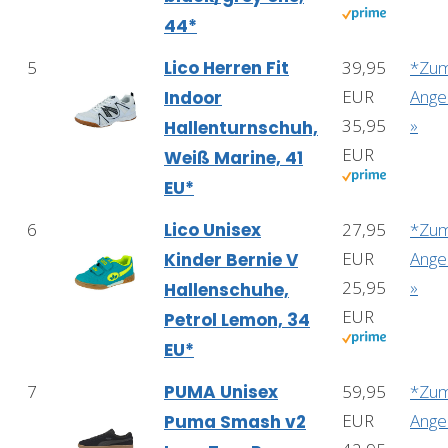
44*
5
Lico Herren Fit
39,95
*Zu
EUR
Ange
Indoor
35,95
»
Hallenturnschuh,
EUR
Weiß Marine, 41
EU*
6
Lico Unisex
27,95
*Zu
EUR
Ange
Kinder Bernie V
25,95
»
Hallenschuhe,
EUR
Petrol Lemon, 34
EU*
7
PUMA Unisex
59,95
*Zu
EUR
Ange
Puma Smash v2