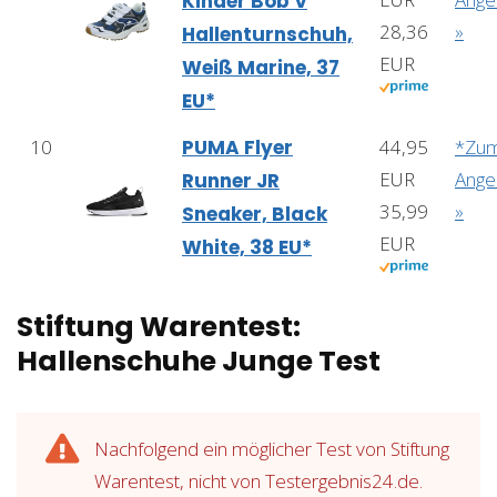
Kinder Bob V
28,36
»
Hallenturnschuh,
EUR
Weiß Marine, 37
EU*
10
PUMA Flyer
44,95
*Zu
EUR
Ange
Runner JR
35,99
»
Sneaker, Black
EUR
White, 38 EU*
Stiftung Warentest:
Hallenschuhe Junge Test
Nachfolgend ein möglicher Test von Stiftung
Warentest, nicht von Testergebnis24.de.