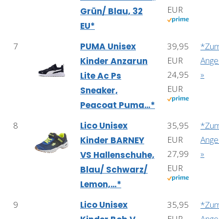
EUR
Grün/ Blau, 32
EU*
7
PUMA Unisex
39,95
*Zu
EUR
Ange
Kinder Anzarun
24,95
»
Lite Ac Ps
EUR
Sneaker,
Peacoat Puma…*
8
Lico Unisex
35,95
*Zu
EUR
Ange
Kinder BARNEY
27,99
»
VS Hallenschuhe,
EUR
Blau/ Schwarz/
Lemon,…*
9
Lico Unisex
35,95
*Zu
EUR
Ange