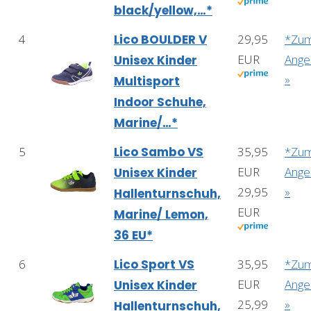
black/yellow,…*
4
Lico BOULDER V
29,95
*Zu
EUR
Ange
Unisex Kinder
»
Multisport
Indoor Schuhe,
Marine/…*
5
Lico Sambo VS
35,95
*Zu
EUR
Ange
Unisex Kinder
29,95
»
Hallenturnschuh,
EUR
Marine/ Lemon,
36 EU*
6
Lico Sport VS
35,95
*Zu
EUR
Ange
Unisex Kinder
25,99
»
Hallenturnschuh,