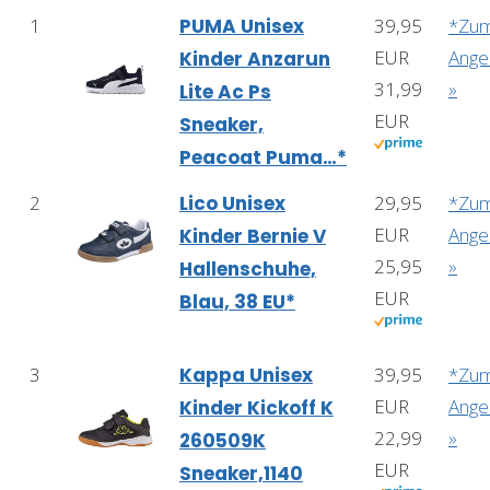
1
PUMA Unisex
39,95
*Zu
EUR
Ange
Kinder Anzarun
31,99
»
Lite Ac Ps
EUR
Sneaker,
Peacoat Puma…*
2
Lico Unisex
29,95
*Zu
EUR
Ange
Kinder Bernie V
25,95
»
Hallenschuhe,
EUR
Blau, 38 EU*
3
Kappa Unisex
39,95
*Zu
EUR
Ange
Kinder Kickoff K
22,99
»
260509K
EUR
Sneaker,1140