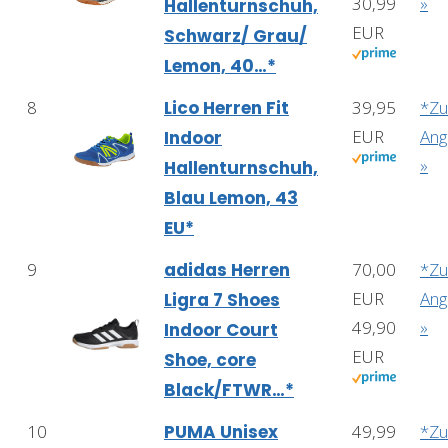
30,99
»
Hallenturnschuh,
EUR
Schwarz/ Grau/
Lemon, 40…*
8
Lico Herren Fit
39,95
*Z
EUR
Ang
Indoor
»
Hallenturnschuh,
Blau Lemon, 43
EU*
9
adidas Herren
70,00
*Z
EUR
Ang
Ligra 7 Shoes
49,90
»
Indoor Court
EUR
Shoe, core
Black/FTWR…*
10
PUMA Unisex
49,99
*Z