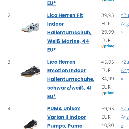
EU*
2
Lico Herren Fit
39,95
*Z
EUR
Ang
Indoor
29,99
»
Hallenturnschuh,
EUR
Weiß Marine, 44
EU*
3
Lico Herren
45,95
*Z
EUR
Ang
Emotion Indoor
34,99
»
Hallenturnschuhe,
EUR
schwarz/weiß, 41
EU*
4
PUMA Unisex
59,95
*Z
EUR
Ang
Varion Ii Indoor
40,90
»
Pumps, Puma