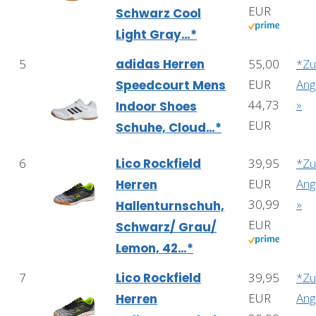
EUR
Schwarz Cool
Light Gray…*
5
adidas Herren
55,00
*Z
EUR
Ang
Speedcourt Mens
44,73
»
Indoor Shoes
EUR
Schuhe, Cloud…*
6
Lico Rockfield
39,95
*Z
EUR
Ang
Herren
30,99
»
Hallenturnschuh,
EUR
Schwarz/ Grau/
Lemon, 42…*
7
Lico Rockfield
39,95
*Z
EUR
Ang
Herren