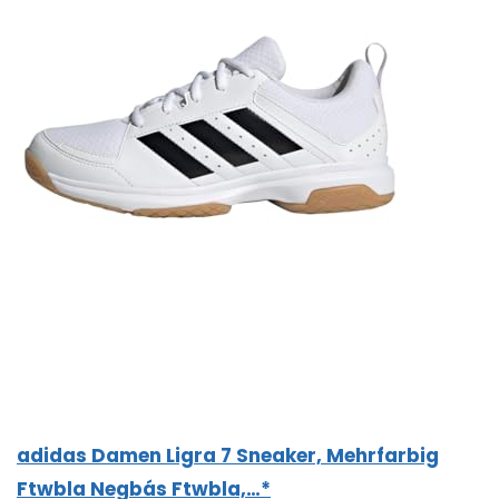
adidas Damen Ligra 7 Sneaker, Mehrfarbig
Ftwbla Negbás Ftwbla,…*