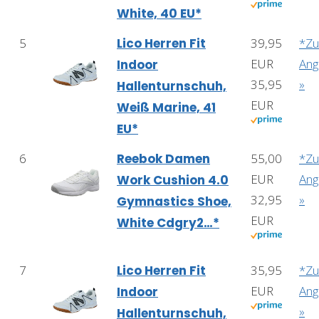
White, 40 EU*
5
Lico Herren Fit
39,95
*Z
EUR
Ang
Indoor
35,95
»
Hallenturnschuh,
EUR
Weiß Marine, 41
EU*
6
Reebok Damen
55,00
*Z
EUR
Ang
Work Cushion 4.0
32,95
»
Gymnastics Shoe,
EUR
White Cdgry2…*
7
Lico Herren Fit
35,95
*Z
EUR
Ang
Indoor
»
Hallenturnschuh,