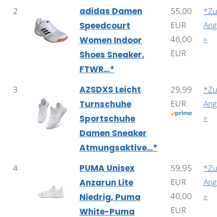
2
adidas Damen
55,00
*Z
EUR
Ang
Speedcourt
46,00
»
Women Indoor
EUR
Shoes Sneaker,
FTWR…*
3
AZSDXS Leicht
29,99
*Z
EUR
Ang
Turnschuhe
»
Sportschuhe
Damen Sneaker
Atmungsaktive…*
4
PUMA Unisex
59,95
*Z
EUR
Ang
Anzarun Lite
40,00
»
Niedrig, Puma
EUR
White-Puma