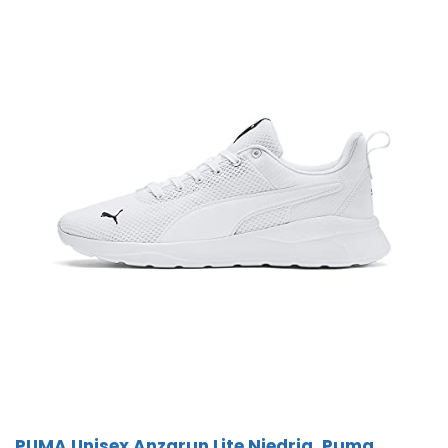
PUMA Unisex Anzarun Lite Niedrig, Puma