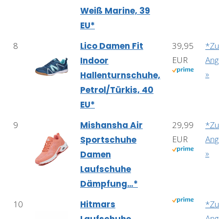
Weiß Marine, 39
EU*
8
Lico Damen Fit
39,95
*Z
EUR
Ang
Indoor
»
Hallenturnschuhe,
Petrol/Türkis, 40
EU*
9
Mishansha Air
29,99
*Z
EUR
Ang
Sportschuhe
»
Damen
Laufschuhe
Dämpfung…*
10
Hitmars
*Z
Ang
Laufschuhe