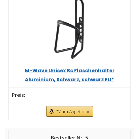
M-Wave Unisex Bc Flaschenhalter
Aluminium, Schwarz, schwarz EU*
*Zum Angebot »
5