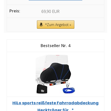
69,90 EUR
*Zum Angebot »
4
HiLo sports reißfeste Fahrradabdeckung
Heckträger für...*