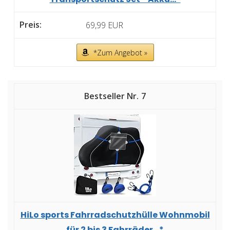
69,99 EUR
*Zum Angebot »
7
HiLo sports Fahrradschutzhülle Wohnmobil
für 2 bis 3 Fahrräder...*