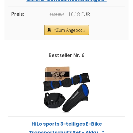
10,18 EUR
11,98 EUR
*Zum Angebot »
6
HiLo sports 3-teiliges E-Bike
Transportschutz Set - Akku...*