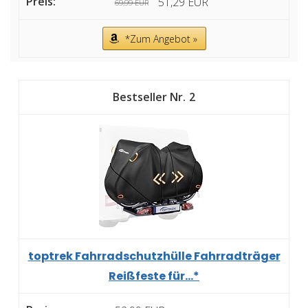
51,29 EUR
69,99 EUR
*Zum Angebot »
2
toptrek Fahrradschutzhülle Fahrradträger
Reißfeste für...*