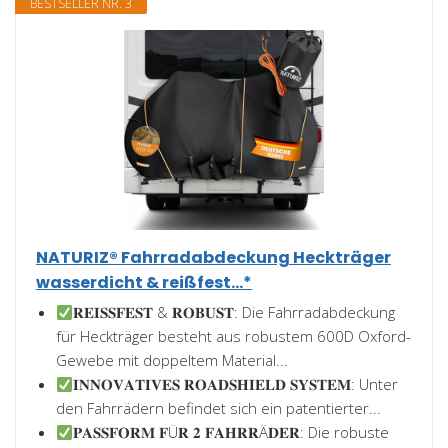
BESTSELLER NR. 3
NATURIZ® Fahrradabdeckung Heckträger
wasserdicht & reißfest...*
𝐑𝐄𝐈𝐒𝐒𝐅𝐄𝐒𝐓 & 𝐑𝐎𝐁𝐔𝐒𝐓: Die Fahrradabdeckung
für Heckträger besteht aus robustem 600D Oxford-
Gewebe mit doppeltem Material...
𝐈𝐍𝐍𝐎𝐕𝐀𝐓𝐈𝐕𝐄𝐒 𝐑𝐎𝐀𝐃𝐒𝐇𝐈𝐄𝐋𝐃 𝐒𝐘𝐒𝐓𝐄𝐌: Unter
den Fahrrädern befindet sich ein patentierter...
𝐏𝐀𝐒𝐒𝐅𝐎𝐑𝐌 𝐅Ü𝐑 𝟐 𝐅𝐀𝐇𝐑𝐑Ä𝐃𝐄𝐑: Die robuste