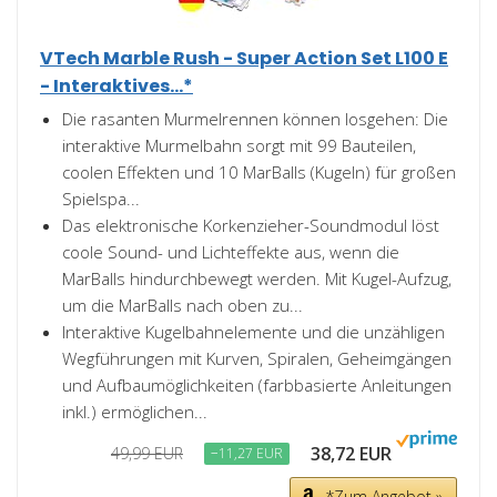
VTech Marble Rush - Super Action Set L100 E
- Interaktives...*
Die rasanten Murmelrennen können losgehen: Die
interaktive Murmelbahn sorgt mit 99 Bauteilen,
coolen Effekten und 10 MarBalls (Kugeln) für großen
Spielspa...
Das elektronische Korkenzieher-Soundmodul löst
coole Sound- und Lichteffekte aus, wenn die
MarBalls hindurchbewegt werden. Mit Kugel-Aufzug,
um die MarBalls nach oben zu...
Interaktive Kugelbahnelemente und die unzähligen
Wegführungen mit Kurven, Spiralen, Geheimgängen
und Aufbaumöglichkeiten (farbbasierte Anleitungen
inkl.) ermöglichen...
38,72 EUR
49,99 EUR
−11,27 EUR
*Zum Angebot »