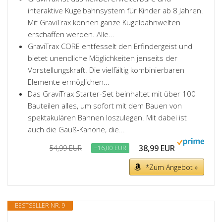
interaktive Kugelbahnsystem für Kinder ab 8 Jahren.
Mit GraviTrax können ganze Kugelbahnwelten
erschaffen werden. Alle...
GraviTrax CORE entfesselt den Erfindergeist und
bietet unendliche Möglichkeiten jenseits der
Vorstellungskraft. Die vielfältig kombinierbaren
Elemente ermöglichen...
Das GraviTrax Starter-Set beinhaltet mit über 100
Bauteilen alles, um sofort mit dem Bauen von
spektakulären Bahnen loszulegen. Mit dabei ist
auch die Gauß-Kanone, die...
38,99 EUR
54,99 EUR
−16,00 EUR
*Zum Angebot »
BESTSELLER NR. 9