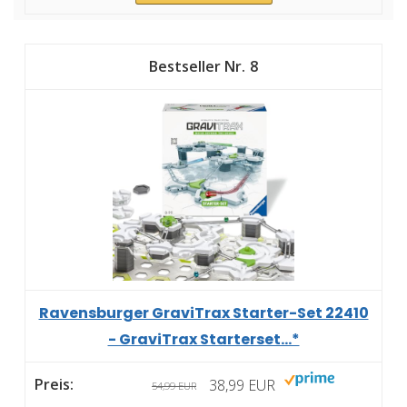
8
Ravensburger GraviTrax Starter-Set 22410
- GraviTrax Starterset...*
38,99 EUR
54,99 EUR