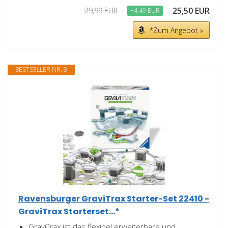
25,50 EUR
29,99 EUR
−4,49 EUR
*Zum Angebot »
BESTSELLER NR. 8
Ravensburger GraviTrax Starter-Set 22410 -
GraviTrax Starterset...*
GraviTrax ist das flexibel erweiterbare und