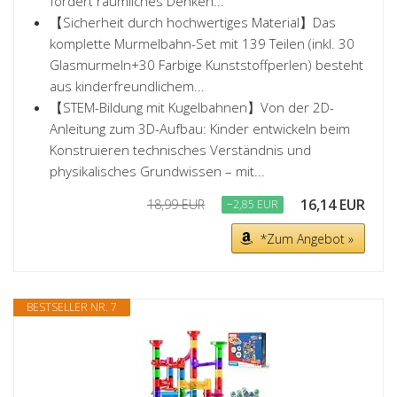
fördert räumliches Denken...
【Sicherheit durch hochwertiges Material】Das
komplette Murmelbahn-Set mit 139 Teilen (inkl. 30
Glasmurmeln+30 Farbige Kunststoffperlen) besteht
aus kinderfreundlichem...
【STEM-Bildung mit Kugelbahnen】Von der 2D-
Anleitung zum 3D-Aufbau: Kinder entwickeln beim
Konstruieren technisches Verständnis und
physikalisches Grundwissen – mit...
16,14 EUR
18,99 EUR
−2,85 EUR
*Zum Angebot »
BESTSELLER NR. 7