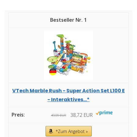
1
VTech Marble Rush - Super Action Set L100 E
- Interaktives...*
38,72 EUR
49,99 EUR
*Zum Angebot »