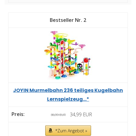
2
JOYIN Murmelbahn 236 teiliges Kugelbahn
Lernspielzeug...*
34,99 EUR
36,99 EUR
*Zum Angebot »