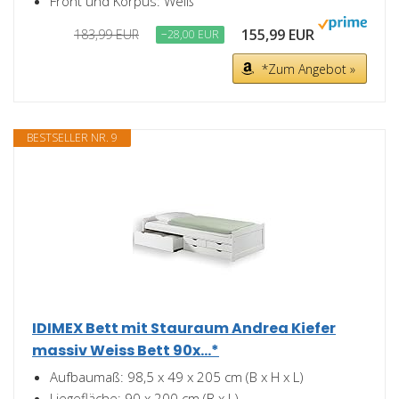
Front und Korpus: Weiß
155,99 EUR
183,99 EUR
−28,00 EUR
*Zum Angebot »
BESTSELLER NR. 9
IDIMEX Bett mit Stauraum Andrea Kiefer
massiv Weiss Bett 90x...*
Aufbaumaß: 98,5 x 49 x 205 cm (B x H x L)
Liegefläche: 90 x 200 cm (B x L)