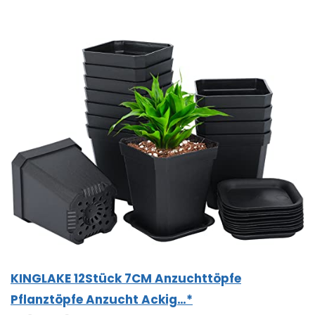
KINGLAKE 12Stück 7CM Anzuchttöpfe
Pflanztöpfe Anzucht Ackig…*