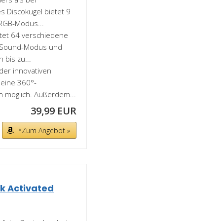
s Discokugel bietet 9
 RGB-Modus...
etet 64 verschiedene
, Sound-Modus und
 bis zu...
der innovativen
 eine 360°-
n möglich. Außerdem...
39,99 EUR
*Zum Angebot »
ik Activated