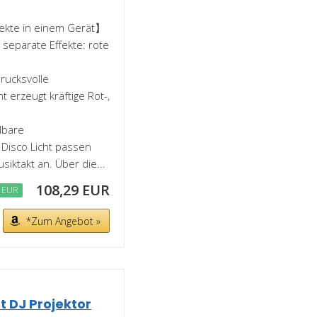
fekte in einem Gerät】
6 separate Effekte: rote
rucksvolle
 erzeugt kräftige Rot-,
lbare
Disco Licht passen
iktakt an. Über die...
108,29 EUR
0 EUR
*Zum Angebot »
ht DJ Projektor