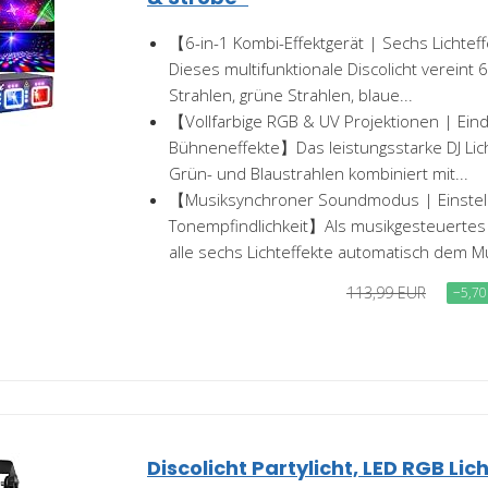
【6-in-1 Kombi-Effektgerät | Sechs Lichtef
Dieses multifunktionale Discolicht vereint 
Strahlen, grüne Strahlen, blaue...
【Vollfarbige RGB & UV Projektionen | Eind
Bühneneffekte】Das leistungsstarke DJ Licht
Grün- und Blaustrahlen kombiniert mit...
【Musiksynchroner Soundmodus | Einstel
Tonempfindlichkeit】Als musikgesteuertes 
alle sechs Lichteffekte automatisch dem Mus
113,99 EUR
−5,7
Discolicht Partylicht, LED RGB Lic