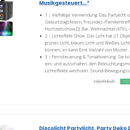
Musikgesteuert...*
1：Vielfältige Verwendung: Das Partylicht ist
Geburtstagsfeiern, Freundes-/Familientreff
Hochzeitsshow,DJ, Bar, Weihnachten,KTVs, 
2：Lichteffekt-Show: Das Licht hat 21 Objekt
grünes Licht, blaues Licht und Weißes Lich
können; es kann Eine Vielzahl von Muster..
3：Fernsteuerung & Tonaktivierung: Sie kö
ein- und ausschalten, den Beleuchtungs
Lichteffekte wechseln. Sound-Bewegungss
100,99 EUR
−15,
Discolicht Partylicht, Party Deko D