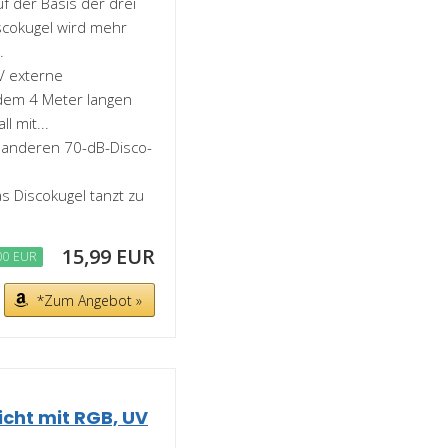
f der Basis der drei
Discokugel wird mehr
.
V externe
 dem 4 Meter langen
l mit...
i anderen 70-dB-Disco-
 Discokugel tanzt zu
15,99 EUR
00 EUR
*Zum Angebot »
licht mit RGB, UV