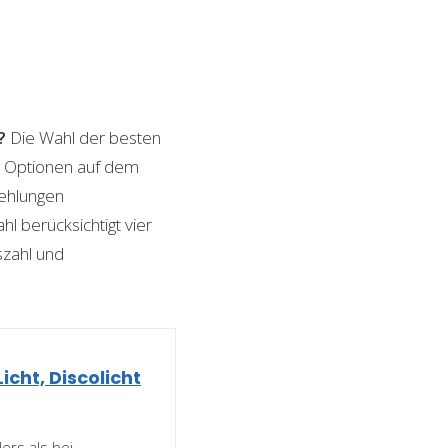
?
Die Wahl der besten
on Optionen auf dem
fehlungen
l berücksichtigt vier
szahl und
icht, Discolicht
rs als bei