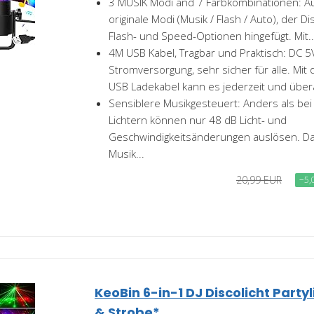
3 MUSIK Modi and 7 Farbkombinationen: Au
originale Modi (Musik / Flash / Auto), der 
Flash- und Speed-Optionen hingefügt. Mit..
4M USB Kabel, Tragbar und Praktisch: DC 5
Stromversorgung, sehr sicher für alle. Mit
USB Ladekabel kann es jederzeit und überal
Sensiblere Musikgesteuert: Anders als be
Lichtern können nur 48 dB Licht- und
Geschwindigkeitsänderungen auslösen. Das
Musik...
20,99 EUR
−5,
KeoBin 6-in-1 DJ Discolicht Party
& Strobe*