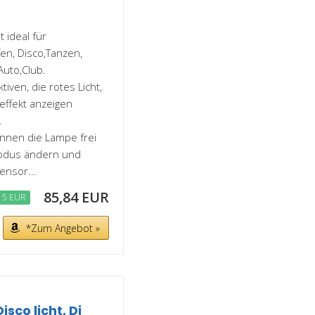
 ideal für
en, Disco,Tanzen,
Auto,Club.
iven, die rotes Licht,
teffekt anzeigen
.
nnen die Lampe frei
modus ändern und
ensor...
85,84 EUR
15 EUR
*Zum Angebot »
isco licht, Dj