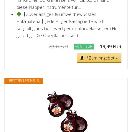
handlichen Durchmessers von ca. 5,5 cm sind
diese Klapper-Instrumente für...
【Zuverlässiges & umweltbewusstes
Holzmaterial】​Jede Finger-Kastagnette wird
sorgfältig aus hochwertigem, naturbelassenem Holz
gefertigt. Die Oberflächen sind...
19,99 EUR
20,93 EUR
−0,94 EUR
*Zum Angebot »
BESTSELLER NR. 3