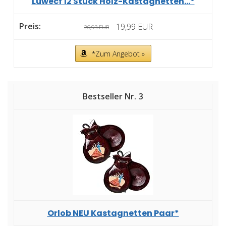
Luwecf 12 Stück Holz-Kastagnetten...*
19,99 EUR
20,93 EUR
*Zum Angebot »
3
Orlob NEU Kastagnetten Paar*