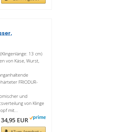
sser,
 (Klingenlänge: 13 cm)
en von Käse, Wurst,
anganhaltende
sgehärteter FRIODUR-
omischer und
sverteilung von Klinge
pf mit...
34,95 EUR
*Zum Angebot »