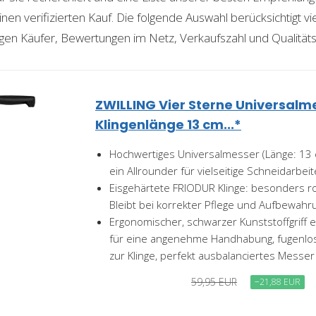
nen verifizierten Kauf. Die folgende Auswahl berücksichtigt vier
gen Käufer, Bewertungen im Netz, Verkaufszahl und Qualitäts
ZWILLING Vier Sterne Universalm
Klingenlänge 13 cm...*
Hochwertiges Universalmesser (Länge: 13 c
ein Allrounder für vielseitige Schneidarbei
Eisgehärtete FRIODUR Klinge: besonders ro
Bleibt bei korrekter Pflege und Aufbewahr
Ergonomischer, schwarzer Kunststoffgriff
für eine angenehme Handhabung, fugenlos
zur Klinge, perfekt ausbalanciertes Messer
59,95 EUR
−21,88 EUR