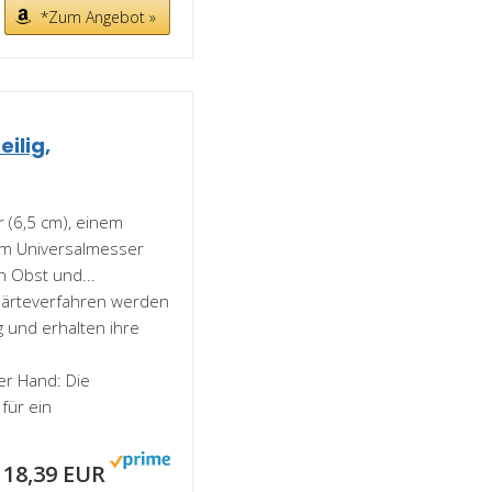
*Zum Angebot »
ilig,
r (6,5 cm), einem
em Universalmesser
n Obst und...
 Härteverfahren werden
g und erhalten ihre
er Hand: Die
für ein
18,39 EUR