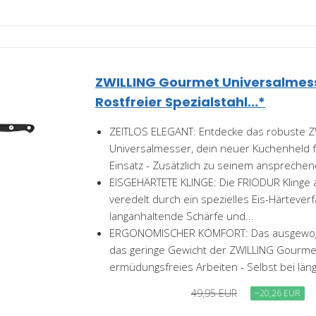
ZWILLING Gourmet Universalmess
Rostfreier Spezialstahl...*
ZEITLOS ELEGANT: Entdecke das robuste 
Universalmesser, dein neuer Küchenheld f
Einsatz - Zusätzlich zu seinem ansprechen
EISGEHÄRTETE KLINGE: Die FRIODUR Klinge
veredelt durch ein spezielles Eis-Härteverf
langanhaltende Schärfe und...
ERGONOMISCHER KOMFORT: Das ausgewoge
das geringe Gewicht der ZWILLING Gourmet
ermüdungsfreies Arbeiten - Selbst bei läng
49,95 EUR
−20,26 EUR