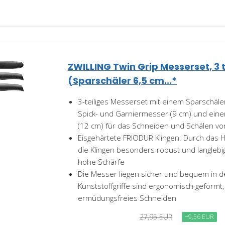
ZWILLING Twin Grip Messerset, 3 te
(Sparschäler 6,5 cm...*
3-teiliges Messerset mit einem Sparschäle
Spick- und Garniermesser (9 cm) und ein
(12 cm) für das Schneiden und Schälen vo
Eisgehärtete FRIODUR Klingen: Durch das
die Klingen besonders robust und langlebi
hohe Schärfe
Die Messer liegen sicher und bequem in d
Kunststoffgriffe sind ergonomisch geformt, 
ermüdungsfreies Schneiden
27,95 EUR
−9,56 EUR