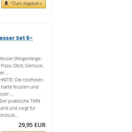
*Zum Angebot »
sser Set 6-
esser (Klingenlänge:
 Pizza, Obst, Gemüse,
r...
ITTE: Die rostfreien
 harte Krusten und
sser...
er praktische TWIN
Hand und sorgt für
hstück...
29,95 EUR