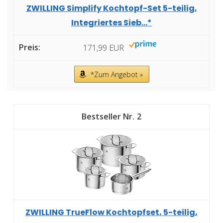
ZWILLING Simplify Kochtopf-Set 5-teilig,
Integriertes Sieb...*
171,99 EUR
*Zum Angebot »
2
ZWILLING TrueFlow Kochtopfset, 5-teilig,