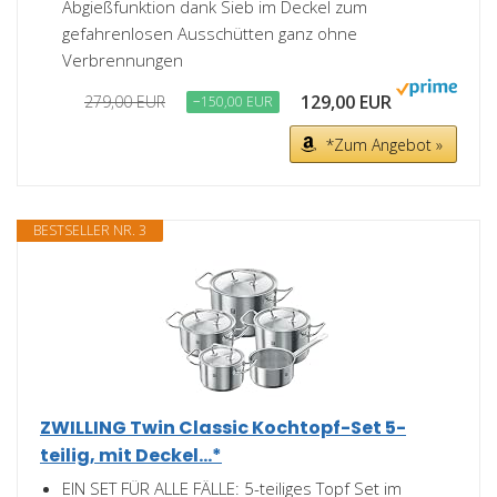
Abgießfunktion dank Sieb im Deckel zum
gefahrenlosen Ausschütten ganz ohne
Verbrennungen
129,00 EUR
279,00 EUR
−150,00 EUR
*Zum Angebot »
BESTSELLER NR. 3
ZWILLING Twin Classic Kochtopf-Set 5-
teilig, mit Deckel...*
EIN SET FÜR ALLE FÄLLE: 5-teiliges Topf Set im