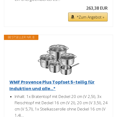
263,38 EUR
*Zum Angebot »
BESTSELLER NR. 8
WMF Provence Plus Topfset 5-teilig für
Induktion und alle...*
Inhalt: 1x Bratentopf mit Deckel 20 cm (V 2,5l), 3x
Fleischtopf mit Deckel 16 cm (V 2l), 20 cm (V 3,5l), 24
cm (V 5,7l), 1x Stielkasserolle ohne Deckel 16 cm (V
1,4l...