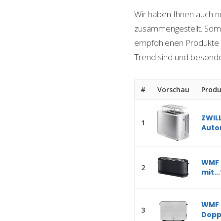
Wir haben Ihnen auch n
zusammengestellt. Somit
empfohlenen Produkte we
Trend sind und besond
#
Vorschau
Produ
ZWILL
1
Auto
WMF 
2
mit...
WMF S
3
Doppe