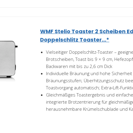
WMF Stelio Toaster 2 Scheiben Ed
Doppelschlitz Toaster...*
Vielseitiger Doppelschlitz-Toaster – geeigne
Brotscheiben, Toast bis 9 × 9 cm, Hefezop
Backwaren mit bis zu 2,6 cm Dick
Individuelle Bräunung und hohe Sicherheit 
Bräunungsstufen; Überhitzungsschutz be
Toastvorgang automatisch; Extra‑Lift-Funktio
Gleichmäßiges Toastergebnis und einfache
integrierte Brotzentrierung für gleichmäßi
herausnehmbare Krümelschublade und Kab