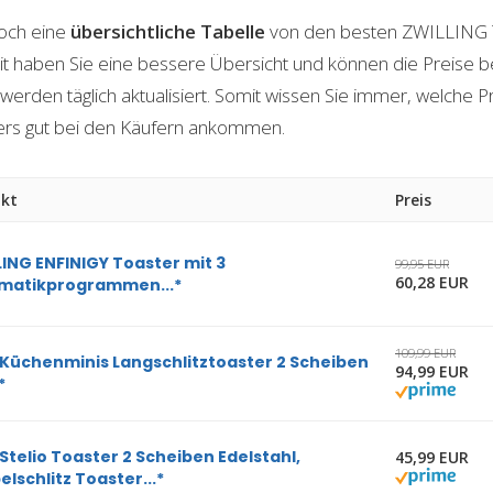
och eine
übersichtliche Tabelle
von den besten ZWILLING 
 haben Sie eine bessere Übersicht und können die Preise be
rden täglich aktualisiert. Somit wissen Sie immer, welche 
ers gut bei den Käufern ankommen.
kt
Preis
ING ENFINIGY Toaster mit 3
99,95 EUR
60,28 EUR
matikprogrammen...*
109,99 EUR
Küchenminis Langschlitztoaster 2 Scheiben
94,99 EUR
*
telio Toaster 2 Scheiben Edelstahl,
45,99 EUR
lschlitz Toaster...*