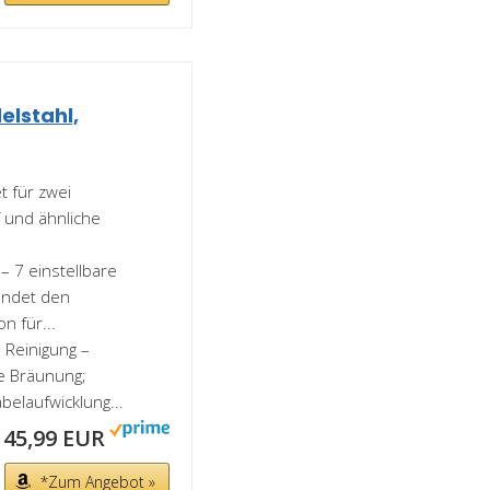
elstahl,
t für zwei
f und ähnliche
– 7 einstellbare
endet den
n für...
 Reinigung –
ge Bräunung;
elaufwicklung...
45,99 EUR
*Zum Angebot »