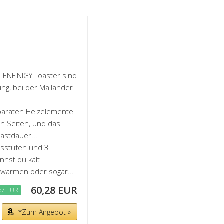
ENFINIGY Toaster sind
ng, bei der Mailänder
paraten Heizelemente
n Seiten, und das
astdauer...
gsstufen und 3
nst du kalt
fwärmen oder sogar...
60,28 EUR
67 EUR
*Zum Angebot »