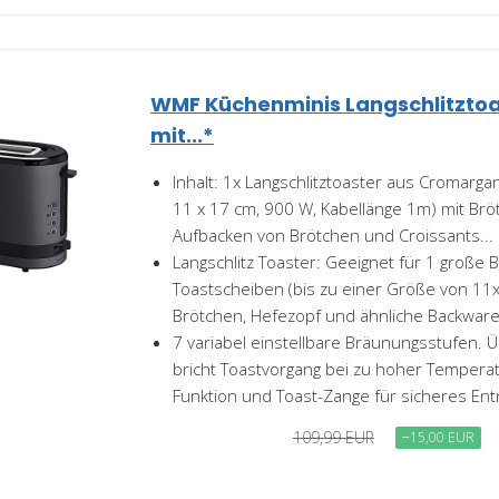
WMF Küchenminis Langschlitztoa
mit...*
Inhalt: 1x Langschlitztoaster aus Cromargan
11 x 17 cm, 900 W, Kabellänge 1m) mit Br
Aufbacken von Brötchen und Croissants...
Langschlitz Toaster: Geeignet für 1 große B
Toastscheiben (bis zu einer Größe von 11x
Brötchen, Hefezopf und ähnliche Backwaren
7 variabel einstellbare Bräunungsstufen. 
bricht Toastvorgang bei zu hoher Temperatur
Funktion und Toast-Zange für sicheres En
109,99 EUR
−15,00 EUR