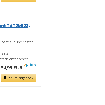
nt TAT2M123,
Toast auf und röstet
fsatz
 einfach entnehmen
34,99 EUR
*Zum Angebot »