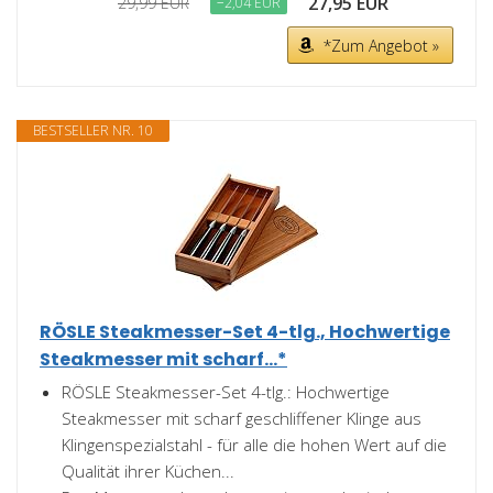
27,95 EUR
29,99 EUR
−2,04 EUR
*Zum Angebot »
BESTSELLER NR. 10
RÖSLE Steakmesser-Set 4-tlg., Hochwertige
Steakmesser mit scharf...*
RÖSLE Steakmesser-Set 4-tlg.: Hochwertige
Steakmesser mit scharf geschliffener Klinge aus
Klingenspezialstahl - für alle die hohen Wert auf die
Qualität ihrer Küchen...