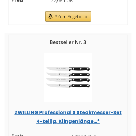
72,68 EUR
*Zum Angebot »
3
ZWILLING Professional S Steakmesser-Set
4-teilig, Klingenlänge...*