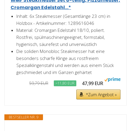
WMF Steakmesser Set 6-teilig, Pizzamesser,
Cromargan Edelstahl...*
Inhalt: 6x Steakmesser (Gesamtlänge 23 cm) in
Holzbox - Artikelnummer: 1289616046
Material: Cromargan Edelstahl 18/10, poliert.
Rostfrei, spülmaschinengeeignet, formstabil,
hygienisch, säurefest und unverwüstlich
Die soliden Monobloc Steakmesser hat eine
besonders scharfe Klinge aus rostfreiem
Spezialklingenstahl und werden aus einem Stück
geschmiedet und im Ganzen gehärtet
47,99 EUR
59,79 EUR
−11,80 EUR
*Zum Angebot »
BESTSELLER NR. 9