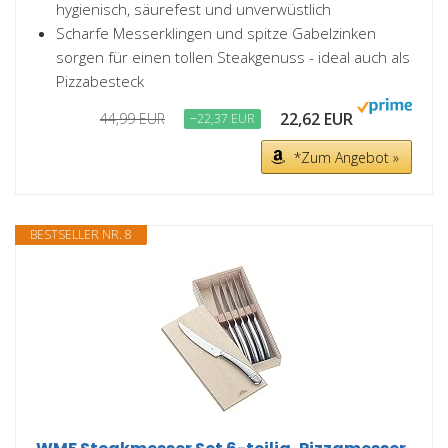
hygienisch, säurefest und unverwüstlich
Scharfe Messerklingen und spitze Gabelzinken
sorgen für einen tollen Steakgenuss - ideal auch als
Pizzabesteck
22,62 EUR
44,99 EUR
−22,37 EUR
*Zum Angebot »
BESTSELLER NR. 8