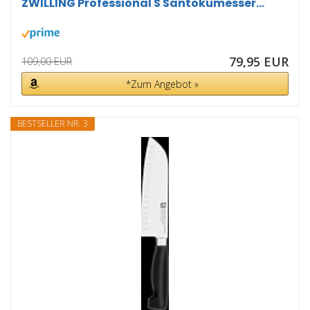
ZWILLING Professional S Santokumesser...
79,95 EUR
109,00 EUR
*Zum Angebot »
BESTSELLER NR. 3