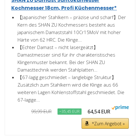
SHAN ZU Damast Santokumesser
Kochmesser 18cm, Profi Küchenmesser*
【Japanischer Stahlkern – präzise und scharf】Der
Kern des SHAN ZU Kochmessers besteht aus
japanischem Damaststahl 10Cr15MoV mit hoher
Härte von 62 HRC. Die Klinge...
【Echter Damast – nicht lasergeätzt】
Damastmesser sind für ihr charakteristisches
Klingenmuster bekannt. Bei der SHAN ZU
Damasttechnik werden Stahlplatten...
【67-lagig geschmiedet – langlebige Struktur】
Zusätzlich zum Stahlkern wird die Klinge aus 66
weiteren Lagen Kohlenstoffstahl geschmiedet. Die
67-lagige...
64,54 EUR
99,99 EUR
−35,45 EUR
*Zum Angebot »