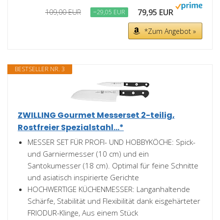
79,95 EUR
109,00 EUR
−29,05 EUR
*Zum Angebot »
BESTSELLER NR. 3
ZWILLING Gourmet Messerset 2-teilig,
Rostfreier Spezialstahl...*
MESSER SET FÜR PROFI- UND HOBBYKÖCHE: Spick-
und Garniermesser (10 cm) und ein
Santokumesser (18 cm). Optimal für feine Schnitte
und asiatisch inspirierte Gerichte
HOCHWERTIGE KÜCHENMESSER: Langanhaltende
Schärfe, Stabilität und Flexibilität dank eisgehärteter
FRIODUR-Klinge, Aus einem Stück