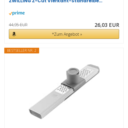
ZWILLING Z-Cut Vierkant-Standreibe...
26,03 EUR
44,95 EUR
*Zum Angebot »
BESTSELLER NR. 2