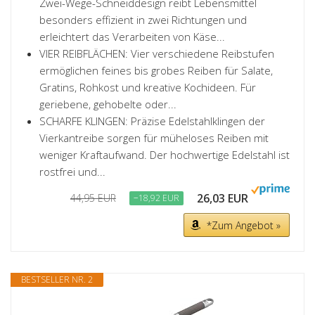
Zwei-Wege-Schneiddesign reibt Lebensmittel
besonders effizient in zwei Richtungen und
erleichtert das Verarbeiten von Käse...
VIER REIBFLÄCHEN: Vier verschiedene Reibstufen
ermöglichen feines bis grobes Reiben für Salate,
Gratins, Rohkost und kreative Kochideen. Für
geriebene, gehobelte oder...
SCHARFE KLINGEN: Präzise Edelstahlklingen der
Vierkantreibe sorgen für müheloses Reiben mit
weniger Kraftaufwand. Der hochwertige Edelstahl ist
rostfrei und...
26,03 EUR
44,95 EUR
−18,92 EUR
*Zum Angebot »
BESTSELLER NR. 2