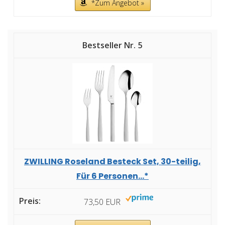
*Zum Angebot »
5
ZWILLING Roseland Besteck Set, 30-teilig,
Für 6 Personen...*
73,50 EUR