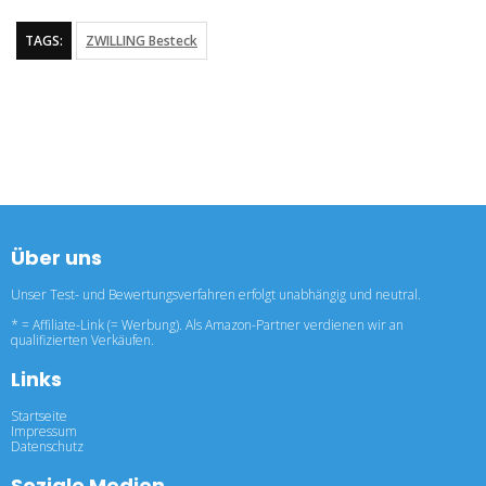
TAGS:
ZWILLING Besteck
Über uns
Unser Test- und Bewertungsverfahren erfolgt unabhängig und neutral.
* = Affiliate-Link (= Werbung). Als Amazon-Partner verdienen wir an
qualifizierten Verkäufen.
Links
Startseite
Impressum
Datenschutz
Soziale Medien