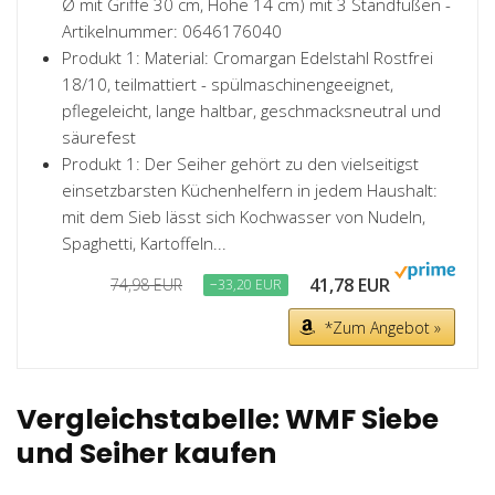
Ø mit Griffe 30 cm, Höhe 14 cm) mit 3 Standfüßen -
Artikelnummer: 0646176040
Produkt 1: Material: Cromargan Edelstahl Rostfrei
18/10, teilmattiert - spülmaschinengeeignet,
pflegeleicht, lange haltbar, geschmacksneutral und
säurefest
Produkt 1: Der Seiher gehört zu den vielseitigst
einsetzbarsten Küchenhelfern in jedem Haushalt:
mit dem Sieb lässt sich Kochwasser von Nudeln,
Spaghetti, Kartoffeln...
41,78 EUR
74,98 EUR
−33,20 EUR
*Zum Angebot »
Vergleichstabelle: WMF Siebe
und Seiher kaufen