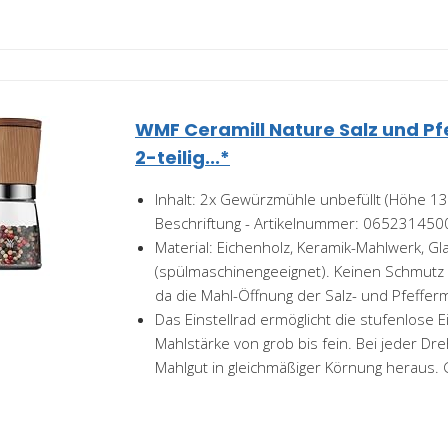
WMF Ceramill Nature Salz und Pf
2-teilig...*
Inhalt: 2x Gewürzmühle unbefüllt (Höhe 1
Beschriftung - Artikelnummer: 065231450
Material: Eichenholz, Keramik-Mahlwerk, Gl
(spülmaschinengeeignet). Keinen Schmutz 
da die Mahl-Öffnung der Salz- und Pfefferm
Das Einstellrad ermöglicht die stufenlose E
Mahlstärke von grob bis fein. Bei jeder D
Mahlgut in gleichmäßiger Körnung heraus. 