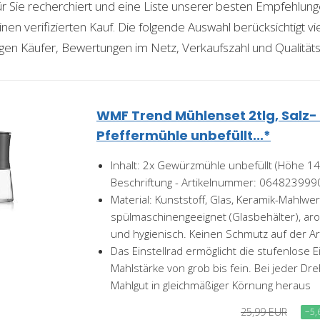
für Sie recherchiert und eine Liste unserer besten Empfehlu
nen verifizierten Kauf. Die folgende Auswahl berücksichtigt vier
gen Käufer, Bewertungen im Netz, Verkaufszahl und Qualitäts
WMF Trend Mühlenset 2tlg, Salz-
Pfeffermühle unbefüllt...*
Inhalt: 2x Gewürzmühle unbefüllt (Höhe 1
Beschriftung - Artikelnummer: 064823999
Material: Kunststoff, Glas, Keramik-Mahlwer
spülmaschinengeeignet (Glasbehälter), ar
und hygienisch. Keinen Schmutz auf der Arb
Das Einstellrad ermöglicht die stufenlose E
Mahlstärke von grob bis fein. Bei jeder D
Mahlgut in gleichmäßiger Körnung heraus
25,99 EUR
−5,