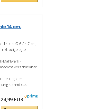
le 14 cm,
e 14 cm, Ø 6 / 4,7 cm,
inkl. beigelegte
ik-Mahlwerk -
madicht verschließbar,
instellung der
rehung kommt das
24,99 EUR