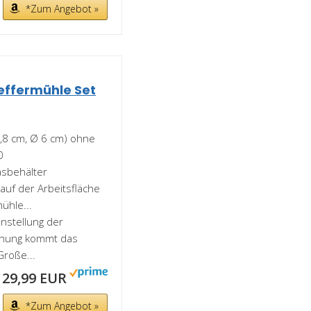
*Zum Angebot »
effermühle Set
3,8 cm, Ø 6 cm) ohne
0
asbehälter
auf der Arbeitsfläche
ühle...
instellung der
rehung kommt das
Große...
29,99 EUR
*Zum Angebot »