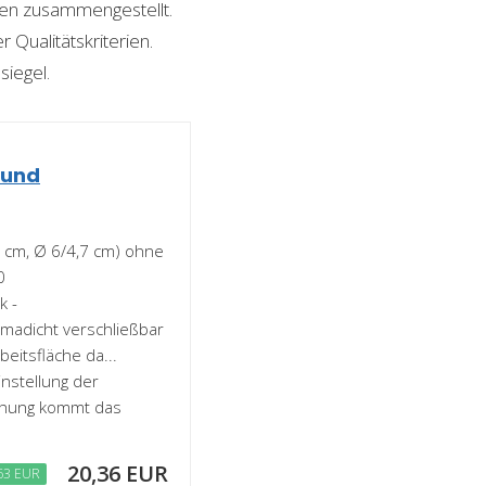
ngen zusammengestellt.
 Qualitätskriterien.
siegel.
 und
4 cm, Ø 6/4,7 cm) ohne
0
k -
omadicht verschließbar
eitsfläche da...
instellung der
rehung kommt das
20,36 EUR
63 EUR