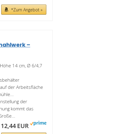
*Zum Angebot »
mahlwerk –
 (Höhe 14 cm, Ø 6/4,7
asbehälter
auf der Arbeitsfläche
ühle...
instellung der
rehung kommt das
Große...
12,44 EUR