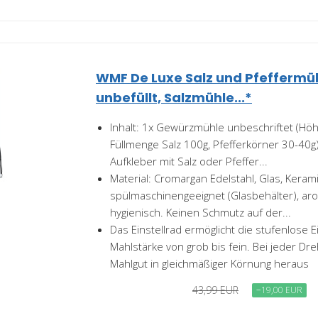
WMF De Luxe Salz und Pfeffermüh
unbefüllt, Salzmühle...*
Inhalt: 1x Gewürzmühle unbeschriftet (Höh
Füllmenge Salz 100g, Pfefferkörner 30-40g) 
Aufkleber mit Salz oder Pfeffer...
Material: Cromargan Edelstahl, Glas, Keram
spülmaschinengeeignet (Glasbehälter), aro
hygienisch. Keinen Schmutz auf der...
Das Einstellrad ermöglicht die stufenlose E
Mahlstärke von grob bis fein. Bei jeder D
Mahlgut in gleichmäßiger Körnung heraus
43,99 EUR
−19,00 EUR