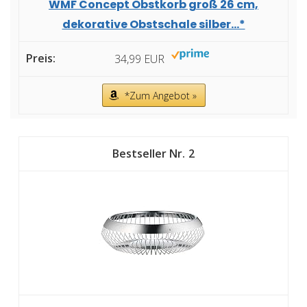
WMF Concept Obstkorb groß 26 cm,
dekorative Obstschale silber...*
34,99 EUR
*Zum Angebot »
2