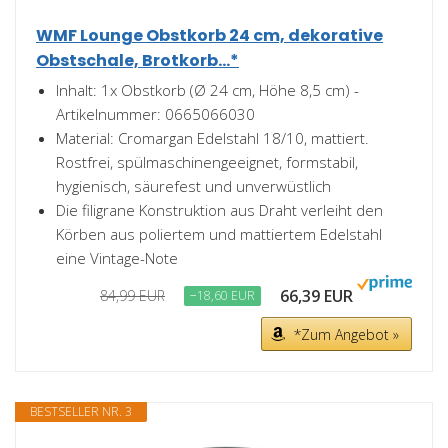
WMF Lounge Obstkorb 24 cm, dekorative
Obstschale, Brotkorb...*
Inhalt: 1x Obstkorb (Ø 24 cm, Höhe 8,5 cm) -
Artikelnummer: 0665066030
Material: Cromargan Edelstahl 18/10, mattiert.
Rostfrei, spülmaschinengeeignet, formstabil,
hygienisch, säurefest und unverwüstlich
Die filigrane Konstruktion aus Draht verleiht den
Körben aus poliertem und mattiertem Edelstahl
eine Vintage-Note
66,39 EUR
84,99 EUR
−18,60 EUR
*Zum Angebot »
BESTSELLER NR. 3