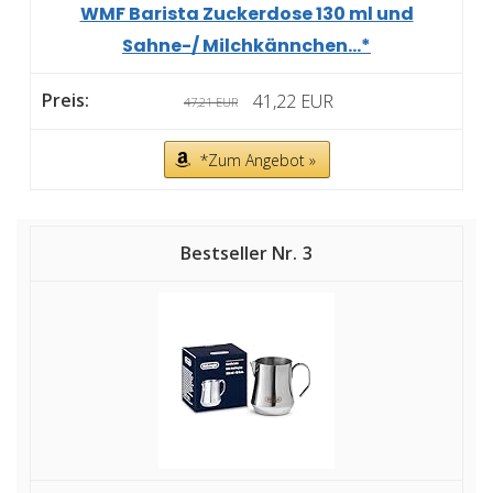
WMF Barista Zuckerdose 130 ml und
Sahne-/ Milchkännchen...*
41,22 EUR
47,21 EUR
*Zum Angebot »
3