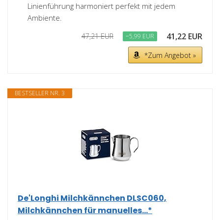
Linienführung harmoniert perfekt mit jedem
Ambiente.
41,22 EUR
47,21 EUR
−5,99 EUR
*Zum Angebot »
BESTSELLER NR. 3
De'Longhi Milchkännchen DLSC060,
Milchkännchen für manuelles...*