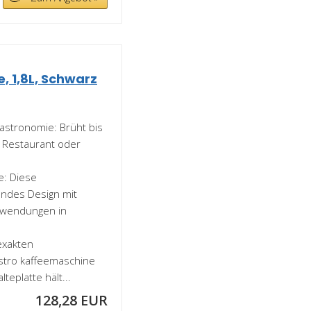
, 1,8L, Schwarz
Gastronomie: Brüht bis
, Restaurant oder
e: Diese
endes Design mit
Anwendungen in
exakten
astro kaffeemaschine
eplatte hält...
128,28 EUR