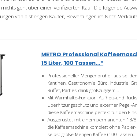
ichts geht über einen verifizierten Kauf. Die folgende Auswah
ahrungen von bisherigen Käufer, Bewertungen im Netz, Verkauf
METRO Professional Kaffeemasc
15 Liter, 100 Tassen...*
Professioneller Mengenbrüher aus solidem 
Kantinen, Gastronomie, Büro, Industrie, G
Buffet, Parties dank großzügigem...
Mit Warmhalte-Funktion, Aufheiz-und Rücks
Überhitzungsschutz und externer Pegel-Anz
diese Kaffeemaschine perfekt für den Einsa
Ausgerüstet mit einem permanenten 18/8 E
die Kaffeemaschine komplett ohne Papier-F
selbst große Mengen Kaffee (100 Tassen...