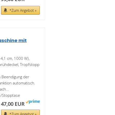
*Zum Angebot »
aschine mit
34,1 cm, 1000 W),
brühdeckel, Tropfstopp
h Beendigung der
unktion automatisch.
ach...
t-/Stopptase
47,00 EUR
*Zum Angebot »