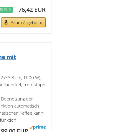
76,42 EUR
48 EUR
*Zum Angebot »
ne mit
1,2x33,8 cm, 1000 W),
brühdeckel, Tropfstopp
h Beendigung der
unktion automatisch
matischen Kaffee kann
funktion
99,00 EUR