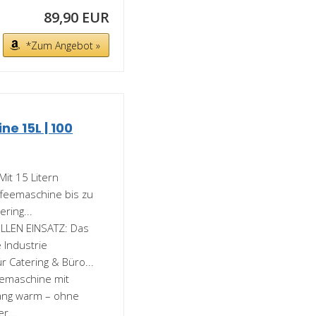
89,90 EUR
*Zum Angebot »
e 15L | 100
it 15 Litern
feemaschine bis zu
ring...
LEN EINSATZ: Das
 Industrie
r Catering & Büro...
eemaschine mit
lang warm – ohne
r...