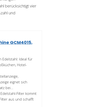
l berücksichtigt vier
szahl und
hine GCM4015,
Edelstahl: Ideal für
roßküchen, Hotel-
tellanzeige,
eige eignet sich
tz bei...
delstahl-Filter kommt
ilter aus und schafft