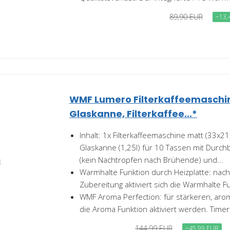
89,90 EUR
−13,
WMF Lumero Filterkaffeemaschi
Glaskanne, Filterkaffee...*
Inhalt: 1x Filterkaffeemaschine matt (33x2
Glaskanne (1,25l) für 10 Tassen mit Durch
(kein Nachtropfen nach Brühende) und...
Warmhalte Funktion durch Heizplatte: nac
Zubereitung aktiviert sich die Warmhalte F
WMF Aroma Perfection: für stärkeren, aro
die Aroma Funktion aktiviert werden. Timer
144,99 EUR
−45,99 EUR