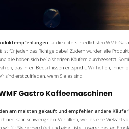
roduktempfehlungen
für die unterschiedlichsten WMF Gas
t ist für jeden das Richtige dabei. Zudem wurden alle Produ
und alle haben sich bei bisherigen Käufern durchgesetzt. Som
len, das Ihren Bedürfnissen entspricht. Wir hoffen, Ihnen 
wir sind erst zufrieden, wenn Sie es sind.
n WMF Gastro Kaffeemaschinen
den am meisten gekauft und empfehlen andere Käufer
nen kann schwierig sein. Vor allem, weil es eine Vielzahl 
n wir für Sie recherchiert und eine Liste unserer besten Emp