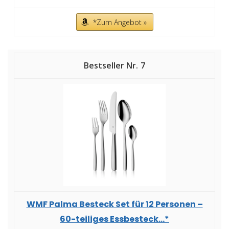
*Zum Angebot »
7
WMF Palma Besteck Set für 12 Personen –
60-teiliges Essbesteck...*