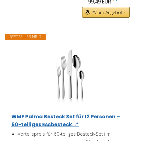
99,49 EUR
*Zum Angebot »
BESTSELLER NR. 7
WMF Palma Besteck Set für 12 Personen –
60-teiliges Essbesteck...*
Vorteilspreis für 60-teiliges Besteck-Set (im