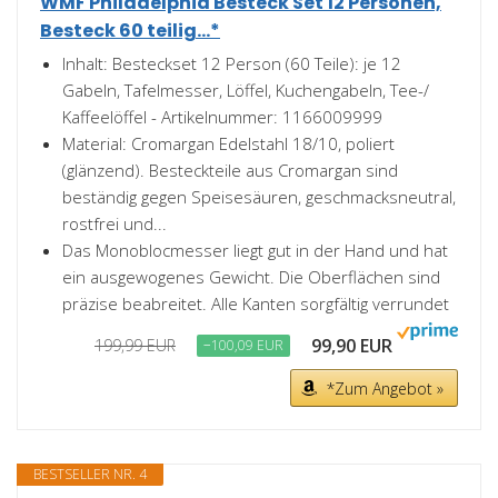
WMF Philadelphia Besteck Set 12 Personen,
Besteck 60 teilig...*
Inhalt: Besteckset 12 Person (60 Teile): je 12
Gabeln, Tafelmesser, Löffel, Kuchengabeln, Tee-/
Kaffeelöffel - Artikelnummer: 1166009999
Material: Cromargan Edelstahl 18/10, poliert
(glänzend). Besteckteile aus Cromargan sind
beständig gegen Speisesäuren, geschmacksneutral,
rostfrei und...
Das Monoblocmesser liegt gut in der Hand und hat
ein ausgewogenes Gewicht. Die Oberflächen sind
präzise beabreitet. Alle Kanten sorgfältig verrundet
99,90 EUR
199,99 EUR
−100,09 EUR
*Zum Angebot »
BESTSELLER NR. 4