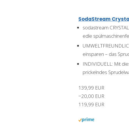
SodaStream Crystal
sodastream CRYSTAL: C
edle spülmaschinenfes
UMWELTFREUNDLICH: Si
einsparen – das Sprud
INDIVIDUELL: Mit die
prickelndes Sprudelw
139,99 EUR
−20,00 EUR
119,99 EUR