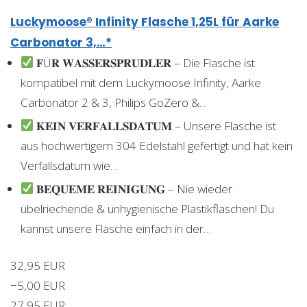
Luckymoose® Infinity Flasche 1,25L für Aarke
Carbonator 3,…*
𝐅Ü𝐑 𝐖𝐀𝐒𝐒𝐄𝐑𝐒𝐏𝐑𝐔𝐃𝐋𝐄𝐑 – Die Flasche ist
kompatibel mit dem Luckymoose Infinity, Aarke
Carbonator 2 & 3, Philips GoZero &…
𝐊𝐄𝐈𝐍 𝐕𝐄𝐑𝐅𝐀𝐋𝐋𝐒𝐃𝐀𝐓𝐔𝐌 – Unsere Flasche ist
aus hochwertigem 304 Edelstahl gefertigt und hat kein
Verfallsdatum wie…
𝐁𝐄𝐐𝐔𝐄𝐌𝐄 𝐑𝐄𝐈𝐍𝐈𝐆𝐔𝐍𝐆 – Nie wieder
übelriechende & unhygienische Plastikflaschen! Du
kannst unsere Flasche einfach in der…
32,95 EUR
−5,00 EUR
27,95 EUR