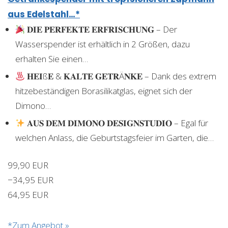
aus Edelstahl…*
𝐃𝐈𝐄 𝐏𝐄𝐑𝐅𝐄𝐊𝐓𝐄 𝐄𝐑𝐅𝐑𝐈𝐒𝐂𝐇𝐔𝐍𝐆 – Der
Wasserspender ist erhältlich in 2 Größen, dazu
erhalten Sie einen…
𝐇𝐄𝐈ß𝐄 & 𝐊𝐀𝐋𝐓𝐄 𝐆𝐄𝐓𝐑Ä𝐍𝐊𝐄 – Dank des extrem
hitzebeständigen Borasilikatglas, eignet sich der
Dimono…
𝐀𝐔𝐒 𝐃𝐄𝐌 𝐃𝐈𝐌𝐎𝐍𝐎 𝐃𝐄𝐒𝐈𝐆𝐍𝐒𝐓𝐔𝐃𝐈𝐎 – Egal für
welchen Anlass, die Geburtstagsfeier im Garten, die…
99,90 EUR
−34,95 EUR
64,95 EUR
*Zum Angebot »