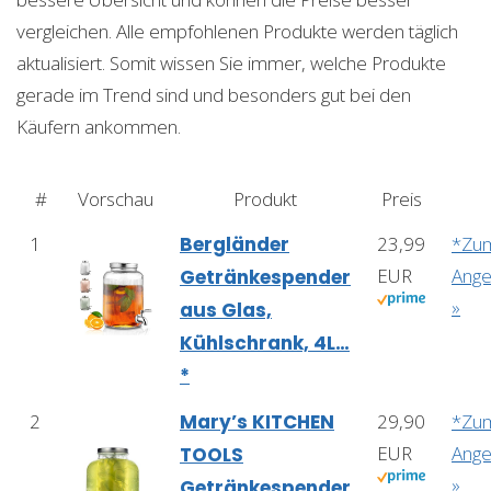
vergleichen. Alle empfohlenen Produkte werden täglich
aktualisiert. Somit wissen Sie immer, welche Produkte
gerade im Trend sind und besonders gut bei den
Käufern ankommen.
#
Vorschau
Produkt
Preis
1
Bergländer
23,99
*Zu
EUR
Ange
Getränkespender
»
aus Glas,
Kühlschrank, 4L…
*
2
Mary’s KITCHEN
29,90
*Zu
EUR
Ange
TOOLS
»
Getränkespender