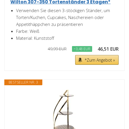
Wilton 307-350 Tortenständer 3 Etagen*
Verwenden Sie diesen 3-stöckigen Ständer, um
Torten/Kuchen, Cupcakes, Naschereien oder
Appetithäppchen zu präsentieren
Farbe: Weiß
Material: Kunststoff
46,51 EUR
49,99 EUR
−3,48 EUR
*Zum Angebot »
BESTSELLER NR. 3