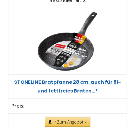
2
STONELINE Bratpfanne 28 cm, auch für öl-
und fettfreies Braten...*
*Zum Angebot »