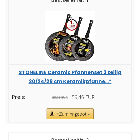
1
STONELINE Ceramic Pfannenset 3 teilig
20/24/28 cm Keramikpfanne...*
59,46 EUR
69,95 EUR
*Zum Angebot »