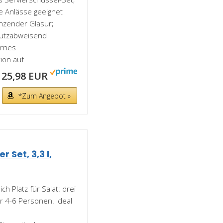
e Anlässe geeignet
änzender Glasur;
mutzabweisend
ernes
ion auf
25,98 EUR
*Zum Angebot »
 Set, 3,3 l,
 Platz für Salat: drei
ür 4-6 Personen. Ideal