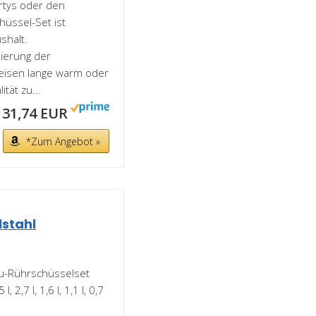
artys oder den
hüssel-Set ist
shalt.
ierung der
peisen lange warm oder
tät zu...
31,74 EUR
*Zum Angebot »
lstahl
u-Rührschüsselset
 2,7 l, 1,6 l, 1,1 l, 0,7