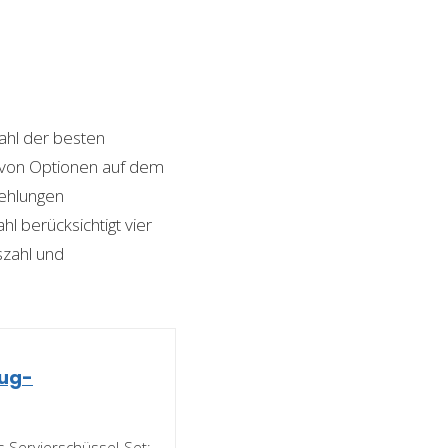
hl der besten
hl von Optionen auf dem
fehlungen
l berücksichtigt vier
szahl und
eug-
s Servierschüssel-Set;