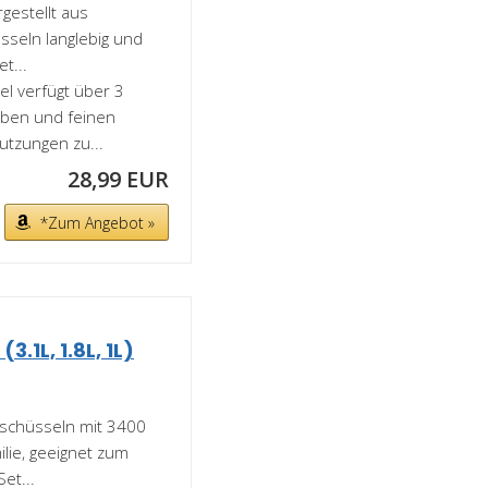
estellt aus
sseln langlebig und
t...
 verfügt über 3
iben und feinen
utzungen zu...
28,99 EUR
*Zum Angebot »
.1L, 1.8L, 1L)
kschüsseln mit 3400
lie, geeignet zum
et...