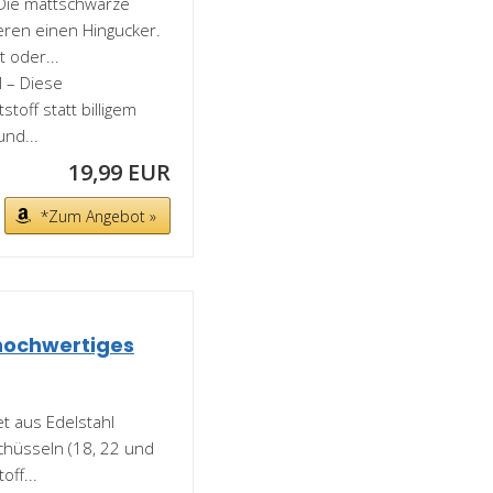
Die mattschwarze
eren einen Hingucker.
 oder...
 – Diese
toff statt billigem
und...
19,99 EUR
*Zum Angebot »
hochwertiges
t aus Edelstahl
chüsseln (18, 22 und
ff...