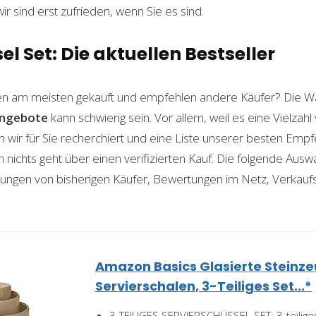
wir sind erst zufrieden, wenn Sie es sind.
el Set: Die aktuellen Bestseller
n am meisten gekauft und empfehlen andere Käufer? Die Wa
ngebote
kann schwierig sein. Vor allem, weil es eine Vielza
n wir für Sie recherchiert und eine Liste unserer besten Emp
ichts geht über einen verifizierten Kauf. Die folgende Auswah
ahrungen von bisherigen Käufer, Bewertungen im Netz, Verkauf
Amazon Basics Glasierte Steinz
Servierschalen, 3-Teiliges Set...*
3-TEILIGES SERVIERSCHÜSSEL-SET: 3-teilige