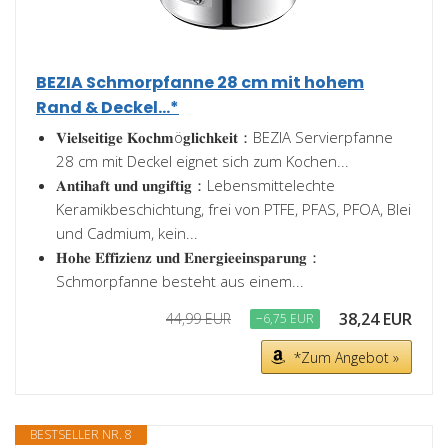
BEZIA Schmorpfanne 28 cm mit hohem
Rand & Deckel...*
𝐕𝐢𝐞𝐥𝐬𝐞𝐢𝐭𝐢𝐠𝐞 𝐊𝐨𝐜𝐡𝐦ö𝐠𝐥𝐢𝐜𝐡𝐤𝐞𝐢𝐭：BEZIA Servierpfanne
28 cm mit Deckel eignet sich zum Kochen...
𝐀𝐧𝐭𝐢𝐡𝐚𝐟𝐭 𝐮𝐧𝐝 𝐮𝐧𝐠𝐢𝐟𝐭𝐢𝐠：Lebensmittelechte
Keramikbeschichtung, frei von PTFE, PFAS, PFOA, Blei
und Cadmium, kein...
𝐇𝐨𝐡𝐞 𝐄𝐟𝐟𝐢𝐳𝐢𝐞𝐧𝐳 𝐮𝐧𝐝 𝐄𝐧𝐞𝐫𝐠𝐢𝐞𝐞𝐢𝐧𝐬𝐩𝐚𝐫𝐮𝐧𝐠：
Schmorpfanne besteht aus einem...
38,24 EUR
44,99 EUR
−6,75 EUR
*Zum Angebot »
BESTSELLER NR. 8