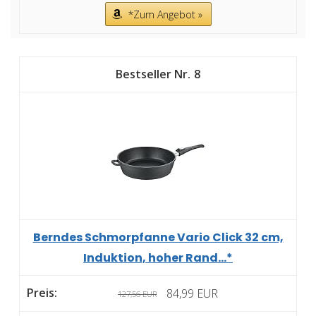
*Zum Angebot »
8
Berndes Schmorpfanne Vario Click 32 cm,
Induktion, hoher Rand...*
84,99 EUR
127,56 EUR